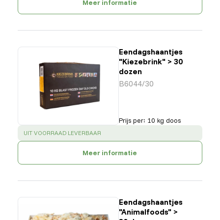
Meer informatie
Eendagshaantjes
"Kiezebrink" > 30
dozen
B6044/30
Prijs per
:
10 kg doos
SUCCESS
:
UIT VOORRAAD LEVERBAAR
Meer informatie
Eendagshaantjes
"Animalfoods" >