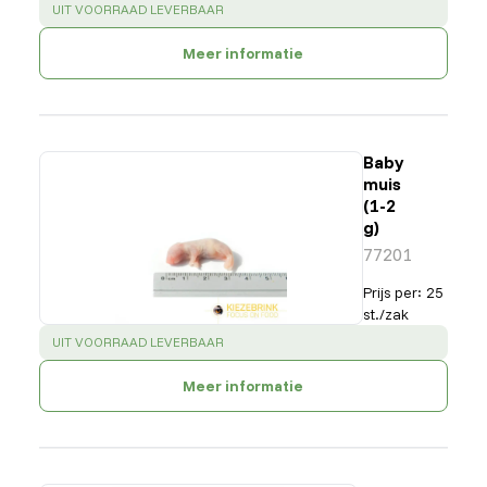
SUCCESS
:
UIT VOORRAAD LEVERBAAR
Meer informatie
Baby
muis
(1-2
g)
77201
Prijs per
:
25
st./zak
SUCCESS
:
UIT VOORRAAD LEVERBAAR
Meer informatie