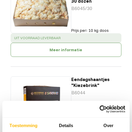
30 dozen
B6045/30
Prijs per
:
10 kg doos
SUCCESS
:
UIT VOORRAAD LEVERBAAR
Meer informatie
Eendagshaantjes
"Kiezebrink"
B6044
Prijs per
:
10 kg doos
Toestemming
Details
Over
SUCCESS
:
UIT VOORRAAD LEVERBAAR