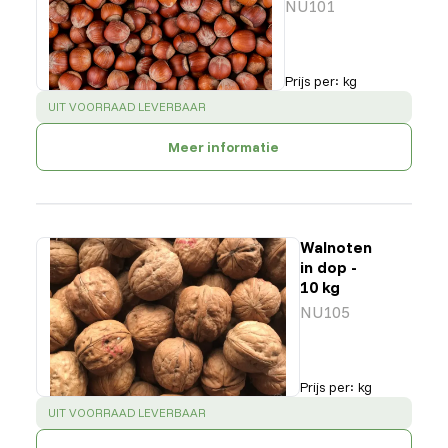
NU101
Prijs per
:
kg
SUCCESS
:
UIT VOORRAAD LEVERBAAR
Meer informatie
Walnoten
in dop -
10 kg
NU105
Prijs per
:
kg
SUCCESS
:
UIT VOORRAAD LEVERBAAR