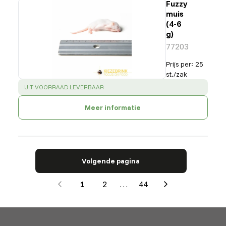
Fuzzy
muis
(4-6
g)
77203
Prijs per
:
25
st./zak
SUCCESS
:
UIT VOORRAAD LEVERBAAR
Meer informatie
Volgende pagina
1
2
…
44
Next