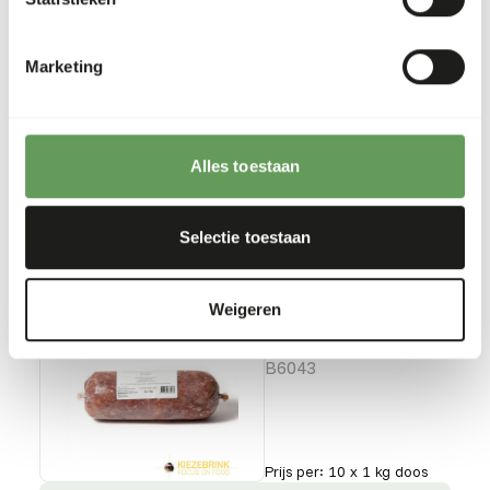
B6046
Marketing
Prijs per
:
8 x 1 kg zakje
SUCCESS
:
Alles toestaan
UIT VOORRAAD LEVERBAAR
Meer informatie
Selectie toestaan
Weigeren
Eendagshaantjes
Gemalen
B6043
Prijs per
:
10 x 1 kg doos