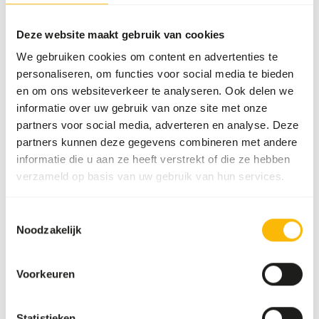
Meer informatie
Deze website maakt gebruik van cookies
We gebruiken cookies om content en advertenties te
personaliseren, om functies voor social media te bieden
Eendagshaantjes
en om ons websiteverkeer te analyseren. Ook delen we
"Animalfoods"
informatie over uw gebruik van onze site met onze
B6045
partners voor social media, adverteren en analyse. Deze
partners kunnen deze gegevens combineren met andere
informatie die u aan ze heeft verstrekt of die ze hebben
verzameld op basis van uw gebruik van hun services.
Prijs per
:
10 kg doos
SUCCESS
:
UIT VOORRAAD LEVERBAAR
Toestemmingsselectie
Noodzakelijk
Meer informatie
Voorkeuren
Eendagshaantjes
Statistieken