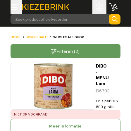
Zoek product of trefwoorden
HOME
/
WHOLESALE
/
WHOLESALE SHOP
Filteren (2)
DIBO
-
MENU
Lam
B6703
Prijs per
:
6 x
800 g blik
ERROR
:
NIET OP VOORRAAD
Meer informatie