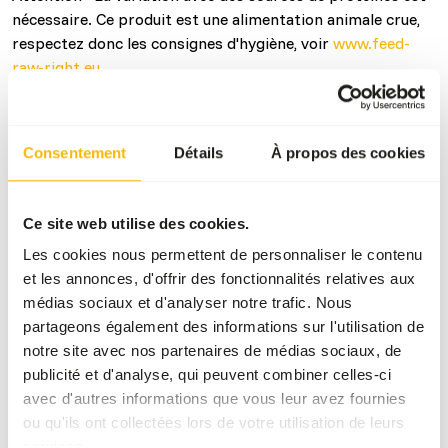
nécessaire. Ce produit est une alimentation animale crue,
respectez donc les consignes d'hygiène, voir
www.feed-
raw-right.eu
.
Consentement
Détails
À propos des cookies
À propos de ce produit
Alaska Dog Pure Pheasant est une nourriture naturelle crue
Ce site web utilise des cookies.
pour chiens, dont le faisan est la seule source de protéines
animales. Ce mélange se compose de viande musculaire,
Les cookies nous permettent de personnaliser le contenu
d’os de viande et d’abats, complétés à 15 % de légumes et
et les annonces, d'offrir des fonctionnalités relatives aux
correspond étroitement aux besoins nutritionnels
médias sociaux et d'analyser notre trafic. Nous
originaux des chiens. Le faisan est une source unique de
partageons également des informations sur l'utilisation de
protéines qui n’est pas utilisée dans de nombreux produits.
notre site avec nos partenaires de médias sociaux, de
Comme les faisans sont abattus à l’état sauvage, le produit
publicité et d'analyse, qui peuvent combiner celles-ci
peut contenir de petites particules en acier ou en plomb.
avec d'autres informations que vous leur avez fournies
Nous vous conseillons donc de manipuler le produit avec
ou qu'ils ont collectées lors de votre utilisation de leurs
soin et de toujours le vérifier minutieusement. Ce mélange
services.