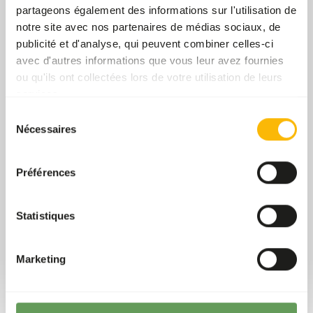
partageons également des informations sur l'utilisation de
notre site avec nos partenaires de médias sociaux, de
publicité et d'analyse, qui peuvent combiner celles-ci
avec d'autres informations que vous leur avez fournies
ou qu'ils ont collectées lors de votre utilisation de leurs
services.
Sélection
Nécessaires
du
13/09/2025
consentement
EAZA Annual Conference
Préférences
Cette semaine, nous avons une
nouvelle fois participé à la
Statistiques
conférence annuelle de l’EAZA.
En savoir plus
Marketing