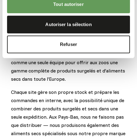
Tout autoriser
Dans les coulisses
Autoriser la sélection
Relier les zoos à travers l’Europe
Refuser
Avec des implantations aux Pays-Bas, au Royaume-
Uni, en Belgique et au Danemark, Kiezebrink travaille
comme une seule équipe pour offrir aux zoos une
gamme complète de produits surgelés et d’aliments
secs dans toute l’Europe.
Chaque site gère son propre stock et prépare les
commandes en interne, avec la possibilité unique de
combiner des produits surgelés et secs dans une
seule expédition. Aux Pays-Bas, nous ne faisons pas
que distribuer — nous produisons également des
aliments secs spécialisés sous notre propre marque