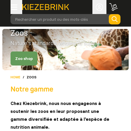
Rechercher un produit ou des mots-clés
Zoos
Nature’s standards, wholesale supply
Zoo shop
HOME
/
ZOOS
Notre gamme
Chez Kiezebrink, nous nous engageons à
soutenir les zoos en leur proposant une
gamme diversifiée et adaptée à l'espèce de
nutrition animale.