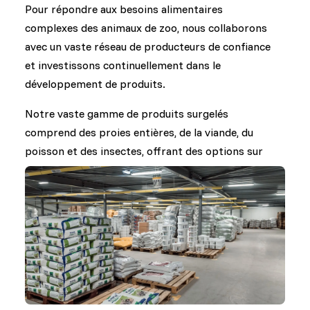
Pour répondre aux besoins alimentaires
complexes des animaux de zoo, nous collaborons
avec un vaste réseau de producteurs de confiance
et investissons continuellement dans le
développement de produits.
Notre vaste gamme de produits surgelés
comprend des proies entières, de la viande, du
poisson et des insectes, offrant des options sur
mesure pour les espèces carnivores. Nous
proposons également des fruits tropicaux
surgelés et des fruits variés pour répondre aux
besoins nutritionnels des frugivores et des
folivores.
Dans le domaine des aliments secs, nous
travaillons en étroite collaboration avec des