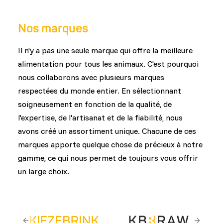
fabricants internationaux pour fournir une large
sélection de régimes pour les herbivores, les
Nos marques
omnivores, les insectivores et autres. Sous notre
propre marque, DK Zoological, nous développons
Il n'y a pas une seule marque qui offre la meilleure
des aliments secs spécialisés en réponse aux défis
alimentation pour tous les animaux. C'est pourquoi
nutritionnels soulevés par la communauté
nous collaborons avec plusieurs marques
zoologique et aux commentaires de nos clients.
respectées du monde entier. En sélectionnant
Cela garantit que chaque produit est conçu en
soigneusement en fonction de la qualité, de
tenant compte de la santé animale, du bien-être
l'expertise, de l'artisanat et de la fiabilité, nous
et du comportement alimentaire naturel.
avons créé un assortiment unique. Chacune de ces
marques apporte quelque chose de précieux à notre
gamme, ce qui nous permet de toujours vous offrir
un large choix.