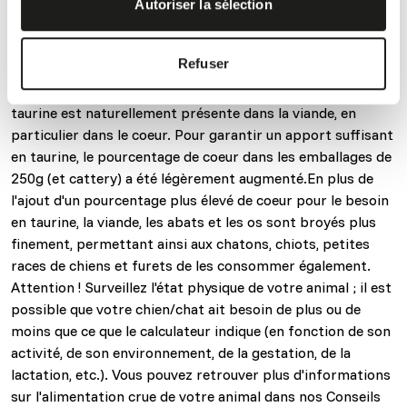
ils manger la nourriture pour chat ? Le chat est un
Autoriser la sélection
carnivore obligatoire, ce qui signifie : un pur mangeur de
viande (donc pas de riz, de légumes, etc.). La taurine doit
Refuser
être obtenue par le chat à partir de son alimentation,
contrairement au chien qui produit lui-même la taurine. La
taurine est naturellement présente dans la viande, en
particulier dans le coeur. Pour garantir un apport suffisant
en taurine, le pourcentage de coeur dans les emballages de
250g (et cattery) a été légèrement augmenté.En plus de
l'ajout d'un pourcentage plus élevé de coeur pour le besoin
en taurine, la viande, les abats et les os sont broyés plus
finement, permettant ainsi aux chatons, chiots, petites
races de chiens et furets de les consommer également.
Attention ! Surveillez l'état physique de votre animal ; il est
possible que votre chien/chat ait besoin de plus ou de
moins que ce que le calculateur indique (en fonction de son
activité, de son environnement, de la gestation, de la
lactation, etc.). Vous pouvez retrouver plus d'informations
sur l'alimentation crue de votre animal dans nos Conseils