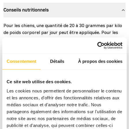
Conseils nutritionnels
Pour les chiens, une quantité de 20 à 30 grammes par kilo
de poids corporel par jour peut être appliquée. Pour les
chiots et les chiennes allaitantes, cette quantité est
légèrement plus élevée, soit 40 à 60 grammes par kilo de
poids corporel par jour. Pour les chats, on compte 30 à 40
grammes par kilo de poids corporel par jour. La quantité
Consentement
Détails
À propos des cookies
de nourriture dont un animal a besoin dépend de divers
facteurs. Le poids corporel de l'animal est utilisé comme
base pour estimer ses besoins énergétiques, mais chaque
Ce site web utilise des cookies.
animal est unique. Plus un chien ou un chat est actif, plus il
Les cookies nous permettent de personnaliser le contenu
aura besoin d'énergie, et l'environnement peut également
et les annonces, d'offrir des fonctionnalités relatives aux
jouer un rôle. De plus, tous les types d'aliments n'ont pas la
médias sociaux et d'analyser notre trafic. Nous
même teneur énergétique. Les conseils ci-dessous sont
partageons également des informations sur l'utilisation de
donc des directives. Cela signifie que vous devez surveiller
notre site avec nos partenaires de médias sociaux, de
attentivement la condition physique de votre chien ou de
publicité et d'analyse, qui peuvent combiner celles-ci
votre chat. Les côtes doivent être faciles à sentir, mais ne