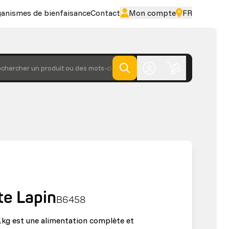
ganismes de bienfaisance
Contact
Mon compte
FR
chercher un produit ou des mots-clés
te Lapin
B6458
1kg est une alimentation complète et