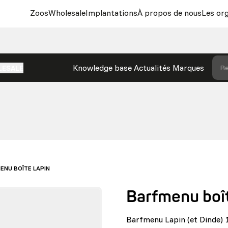
Zoos
Wholesale
Implantations
À propos de nous
Les or
Knowledge base
Actualités
Marques
Re
LESALE
ENU BOÎTE LAPIN
Barfmenu boî
Barfmenu Lapin (et Dinde) 