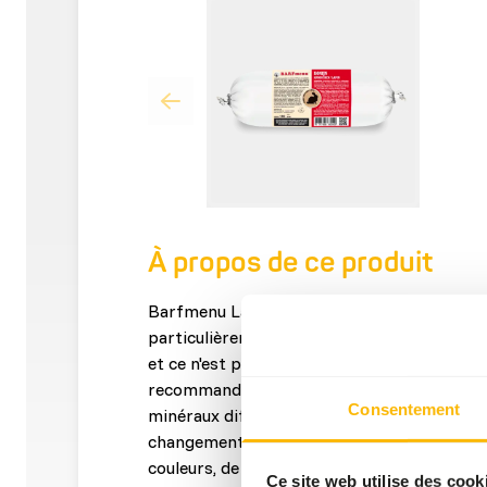
À propos de ce produit
Barfmenu Lapin (et Dinde) 1kg est une ali
particulièrement approprié pour l'utilisat
et ce n'est pas besoin de l'alterner. Cependa
recommandée car chaque espèce animale co
Consentement
minéraux différents, et chaque animal appr
changement. BARFmenu complet ne contien
couleurs, de saveurs et/ou de conservateu
Ce site web utilise des cook