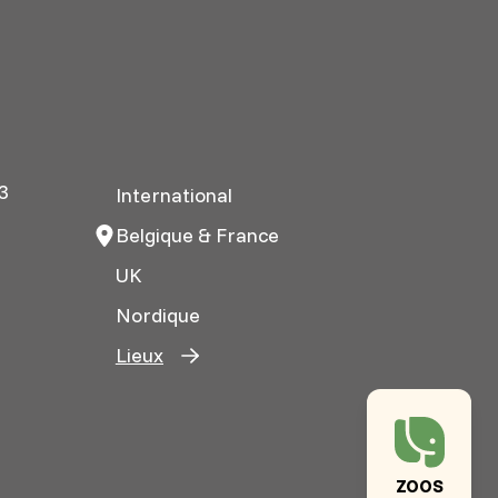
3
International
Belgique & France
UK
Nordique
Lieux
ZOOS