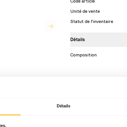
Code article
Unité de vente
Statut de l'inventaire
Détails
Composition
mentation complète et
ion dans un schéma de BARF
nt, la variation est toujours
Marque
ntient des vitamines et
Détails
écie également un peu de
t pas de parfums, de
Conseils nutritionnels
rs. BARFmenu est sans
ies.