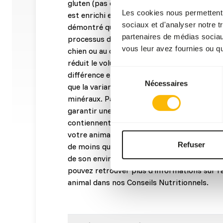
gluten (pas de riz ou de céréales). La partic
Les cookies nous permettent d
est enrichi en fibres animales de lapin. Des
sociaux et d'analyser notre t
démontré que les fibres animales ont une in
partenaires de médias sociaux
processus de digestion. Ce processus est ra
vous leur avez fournies ou qu'
chien ou au chat de ressentir la satiété plu
réduit le volume des selles grâce à une dige
Sélection
différence entre Barfmenu et Barfmenu Pre
Nécessaires
du
que la variante Premium n'utilise pas de Pr
consentement
minéraux. Par conséquent, ces versions doi
garantir une alimentation complète. Enfin,
contiennent ni poulet, ni bÅ?uf. Attention ! 
votre animal ; il est possible que votre chie
Refuser
de moins que ce que le calculateur indique (
de son environnement, de la gestation, de la 
pouvez retrouver plus d'informations sur l'
animal dans nos Conseils Nutritionnels.