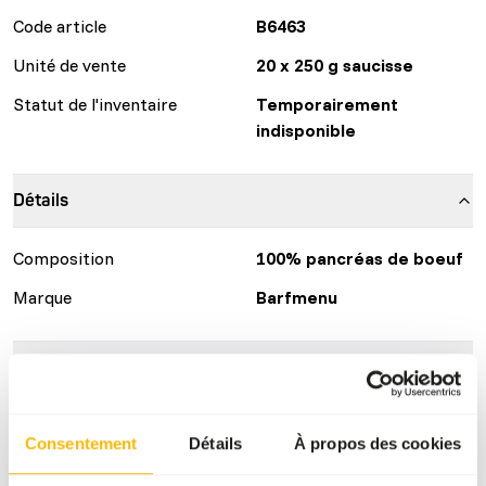
Code article
B6463
Unité de vente
20 x 250 g saucisse
Statut de l'inventaire
Temporairement
indisponible
Détails
Composition
100% pancréas de boeuf
Marque
Barfmenu
Conseils nutritionnels
La quantité recommandée est d'environ 8 grammes par
Consentement
Détails
À propos des cookies
kilo de poids corporel par jour. Cela correspond à environ
un tiers de la quantité journalière de nourriture fraîche. (À