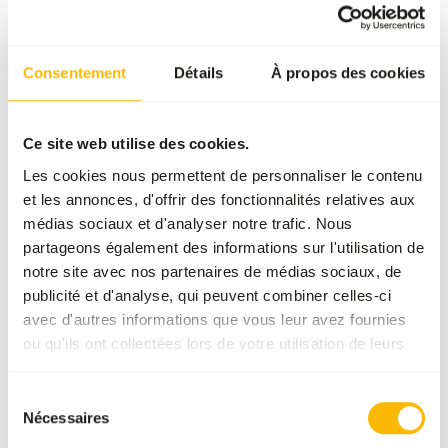
Unité de vente
5 kg boîte
Statut de l'inventaire
Disponible en stock
Consentement
Détails
À propos des cookies
Détails
Ce site web utilise des cookies.
Les cookies nous permettent de personnaliser le contenu
Composition
100% cous de dinde
et les annonces, d'offrir des fonctionnalités relatives aux
médias sociaux et d'analyser notre trafic. Nous
Marque
Animalfoods
partageons également des informations sur l'utilisation de
notre site avec nos partenaires de médias sociaux, de
Conseils nutritionnels
publicité et d'analyse, qui peuvent combiner celles-ci
avec d'autres informations que vous leur avez fournies
Attention : La variation des sources de protéines est
ou qu'ils ont collectées lors de votre utilisation de leurs
nécessaire. Ce produit est un aliment cru pour animaux.
services.
Par conséquent, respectez les règles d'hygiène.
Sélection
Nécessaires
du
consentement