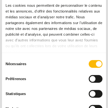
nécessaire. Pour des conseils en matière d'alimentation,
Les cookies nous permettent de personnaliser le contenu
veuillez consulter
www.kbraw.eu
. Ce produit est un aliment
et les annonces, d'offrir des fonctionnalités relatives aux
cru pour animaux. Par conséquent, veuillez respecter les
médias sociaux et d'analyser notre trafic. Nous
consignes d'hygiène, voir
www.feed-raw-right.eu
.
partageons également des informations sur l'utilisation de
notre site avec nos partenaires de médias sociaux, de
publicité et d'analyse, qui peuvent combiner celles-ci
avec d'autres informations que vous leur avez fournies
À propos de ce produit
ou qu'ils ont collectées lors de votre utilisation de leurs
services.
Oreilles de lapin avec fourrure. Les oreilles de lapin
Sélection
contiennent des fibres animales et sont parfaitement
Nécessaires
du
adaptées pour être utilisées comme collation dans un
consentement
menu BARF. Vous pouvez également les sécher
parfaitement et les utiliser comme collation séchée. Les
Préférences
oreilles de lapin ne doivent pas être comptées lors de la
composition du menu BARF.
Statistiques