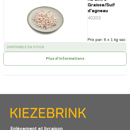
Graisse/Suif
d'agneau
40203
Prix par
:
6 x 1 kg sac
SUCCESS
:
DISPONIBLE EN STOCK
Plus d’informations
Enlèvement et livraison