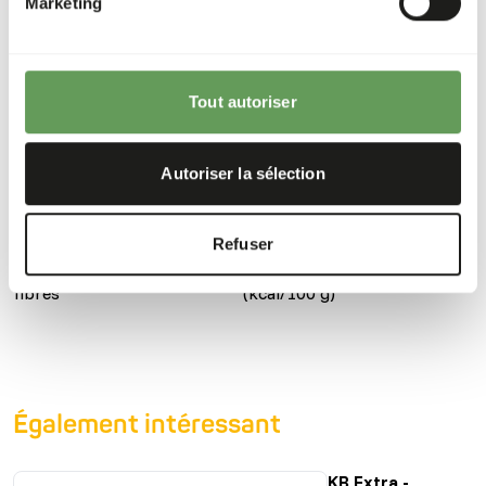
Marketing
Constituants analytiques
Humidité
55%
Cendre
2%
brute
Tout autoriser
Protéine
29%
Calcium
0,02%
Autoriser la sélection
Teneur en
14%
Phosphore
0,11%
matières
grasses
Refuser
Teneur en
0%
Énergie
239
fibres
(kcal/100 g)
Également intéressant
KB Extra -