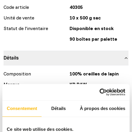
Code article
40305
Unité de vente
10 x 500 g sac
Statut de l'inventaire
Disponible en stock
90 boîtes par palette
Détails
Composition
100% oreilles de lapin
Marque
KB RAW
Plus d'informations
Cliquez ici
Consentement
Détails
À propos des cookies
Conseils nutritionnels
Attention : La variation des sources de protéines est
Ce site web utilise des cookies.