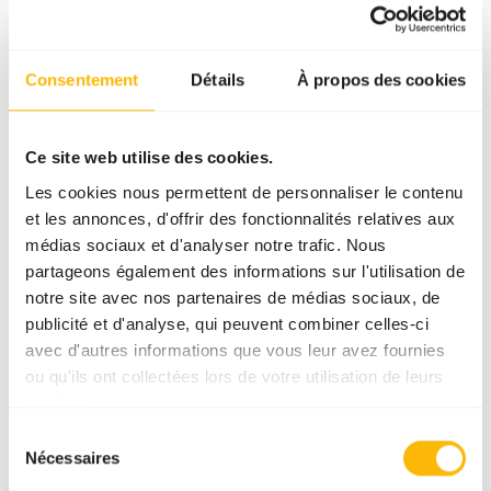
Attention : La variation des sources de protéines est
nécessaire. Pour des conseils d'alimentation, voir
Consentement
Détails
À propos des cookies
www.kbraw.eu
. Ce produit est une alimentation animale
crue. Respectez donc les consignes d'hygiène, voir
www.feed-raw-right.eu
.
Ce site web utilise des cookies.
Les cookies nous permettent de personnaliser le contenu
et les annonces, d'offrir des fonctionnalités relatives aux
médias sociaux et d'analyser notre trafic. Nous
À propos de ce produit
partageons également des informations sur l'utilisation de
notre site avec nos partenaires de médias sociaux, de
Ce mélange KB ne contient que du boeuf comme source de
publicité et d'analyse, qui peuvent combiner celles-ci
protéines. Le mélange ne contient que des ingrédients
avec d'autres informations que vous leur avez fournies
naturels, sans additifs artificiels. Ce mélange n'est pas
ou qu'ils ont collectées lors de votre utilisation de leurs
complet en soi, il est nécessaire de varier pour un régime
services.
équilibré.
Sélection
Nécessaires
du
consentement