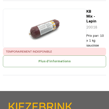
KB
Mix -
Lapin
20018
Prix par
:
10
x 1 kg
saucisse
ERROR
:
TEMPORAIREMENT INDISPONIBLE
Plus d’informations