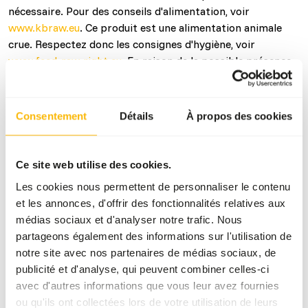
nécessaire. Pour des conseils d'alimentation, voir
www.kbraw.eu
. Ce produit est une alimentation animale
crue. Respectez donc les consignes d'hygiène, voir
www.feed-raw-right.eu
. En raison de la possible présence
de métaux lourds dans les produits sauvages, nous
recommandons de ne donner ces produits qu'une fois par
semaine. Vous trouverez plus d'informations à ce sujet
Consentement
Détails
À propos des cookies
dans les informations nutritionnelles.
Ce site web utilise des cookies.
Les cookies nous permettent de personnaliser le contenu
À propos de ce produit
et les annonces, d'offrir des fonctionnalités relatives aux
médias sociaux et d'analyser notre trafic. Nous
Ce mélange KB ne contient que du lièvre sauvage comme
partageons également des informations sur l'utilisation de
source de protéines. Ce mélange est composé de poitrine
notre site avec nos partenaires de médias sociaux, de
de lièvre hachée avec des abats dans les proportions
publicité et d'analyse, qui peuvent combiner celles-ci
naturelles. Le mélange ne contient que des ingrédients
avec d'autres informations que vous leur avez fournies
naturels, sans additifs artificiels. Ce mélange n'est pas
ou qu'ils ont collectées lors de votre utilisation de leurs
complet en soi, il est nécessaire de varier pour un menu