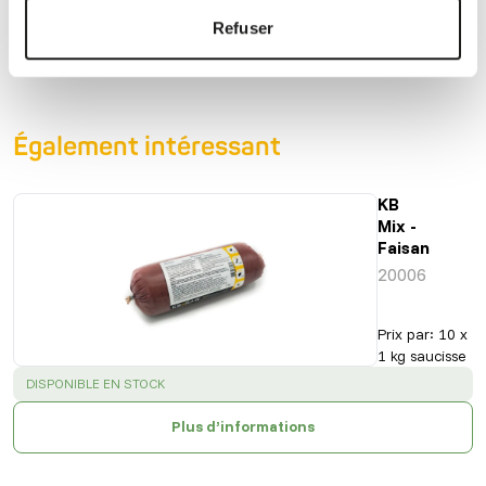
fibres
(kcal/100 g)
Refuser
Également intéressant
KB
Mix -
Faisan
20006
Prix par
:
10 x
1 kg saucisse
SUCCESS
:
DISPONIBLE EN STOCK
Plus d’informations