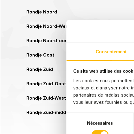
Rondje Noord
Rondje Noord-West
Rondje Noord-oost
Consentement
Rondje Oost
Rondje Zuid
Ce site web utilise des cook
Les cookies nous permettent d
Rondje Zuid-Oost
sociaux et d'analyser notre t
partenaires de médias sociaux
Rondje Zuid-West
vous leur avez fournies ou qu'
Rondje Zuid-midden
Sélection
Nécessaires
du
consentement