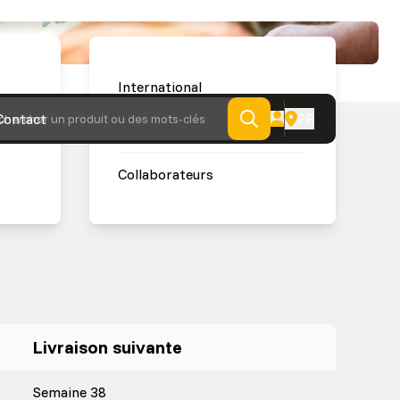
International
Contact
FR
chercher un produit ou des mots-clés
Retrait et livraison
Collaborateurs
Livraison suivante
Semaine 38