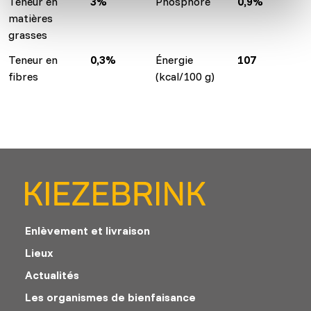
Teneur en
3%
Phosphore
0,9%
matières
grasses
Teneur en
0,3%
Énergie
107
fibres
(kcal/100 g)
Enlèvement et livraison
Lieux
Actualités
Les organismes de bienfaisance