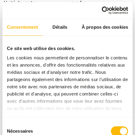
Unité de vente
par kg
Statut de l'inventaire
Temporairement
indisponible
Consentement
Détails
À propos des cookies
Détails
Ce site web utilise des cookies.
Taille
15 - 20 cm
Les cookies nous permettent de personnaliser le contenu
et les annonces, d'offrir des fonctionnalités relatives aux
Composition
100% gardon entier
médias sociaux et d'analyser notre trafic. Nous
Marque
Animalfoods
partageons également des informations sur l'utilisation de
notre site avec nos partenaires de médias sociaux, de
publicité et d'analyse, qui peuvent combiner celles-ci
Conseils nutritionnels
avec d'autres informations que vous leur avez fournies
ou qu'ils ont collectées lors de votre utilisation de leurs
Attention : La variation des sources de protéines est
services.
nécessaire. Ce produit est un aliment cru pour animaux.
Sélection
Par conséquent, respectez les règles d'hygiène.
Nécessaires
du