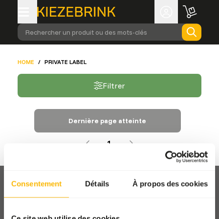
Rechercher un produit ou des mots-clés
HOME
/
PRIVATE LABEL
Filtrer
Dernière page atteinte
1
Consentement
Détails
À propos des cookies
Ce site web utilise des cookies.