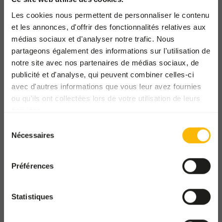
Enlèvement et livraison
Les cookies nous permettent de personnaliser le contenu
Lieux
et les annonces, d'offrir des fonctionnalités relatives aux
Actualités
médias sociaux et d'analyser notre trafic. Nous
partageons également des informations sur l'utilisation de
Les organismes de bienfaisance
notre site avec nos partenaires de médias sociaux, de
Contact
publicité et d'analyse, qui peuvent combiner celles-ci
avec d'autres informations que vous leur avez fournies
ZOOS SHOP
ou qu'ils ont collectées lors de votre utilisation de leurs
Découvrez notre guichet
services.
unique
Sélection
Nécessaires
du
consentement
WHOLESALE SHOP
Grossites et animaleries
Préférences
Statistiques
Oude Heerweg Ruiter 73
9250 Waasmunster