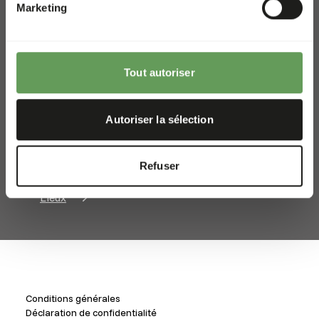
Marketing
Belgique
+32 52 69 44 44
info@kiezebrink.be
Tout autoriser
International
Autoriser la sélection
Belgique & France
UK
Refuser
Nordique
Lieux
Conditions générales
Déclaration de confidentialité