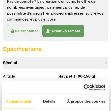
Pas de compte ? La création d’un compte offre de
nombreux avantages : paiement plus rapide,
possibilité d’enregistrer plusieurs adresses, suivre vos
commandes, et plus encore.
Se connecter
Créer un compte
Spécifications
Général
Article
Rat petit (90-150 g)
Code article
B6652
Unité de vente
10 kg boîte
Consentement
Détails
À propos des cookies
Statut de l'inventaire
Disponible en stock