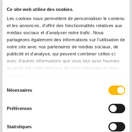
Détails
Ce site web utilise des cookies.
Les cookies nous permettent de personnaliser le contenu
Composition
100% rat
et les annonces, d'offrir des fonctionnalités relatives aux
médias sociaux et d'analyser notre trafic. Nous
Marque
Kiezebrink
partageons également des informations sur l'utilisation de
notre site avec nos partenaires de médias sociaux, de
publicité et d'analyse, qui peuvent combiner celles-ci
Conseils nutritionnels
avec d'autres informations que vous leur avez fournies
ou qu'ils ont collectées lors de votre utilisation de leurs
Ce produit est une nourriture crue pour animaux. Par
services.
conséquent, respectez les règles d'hygiène.
Sélection
Nécessaires
du
consentement
À propos de ce produit
Préférences
10Kg de petits rats congelés de 90 à 150g.
Statistiques