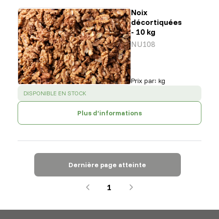
Noix
décortiquées
- 10 kg
NU108
Prix par
:
kg
SUCCESS
:
DISPONIBLE EN STOCK
Plus d’informations
Dernière page atteinte
1