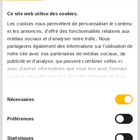
in shell -
12,5 kg
Ce site web utilise des cookies.
NU104
Les cookies nous permettent de personnaliser le contenu
et les annonces, d'offrir des fonctionnalités relatives aux
médias sociaux et d'analyser notre trafic. Nous
Prix par
:
kg
partageons également des informations sur l'utilisation de
SUCCESS
:
DISPONIBLE EN STOCK
notre site avec nos partenaires de médias sociaux, de
publicité et d'analyse, qui peuvent combiner celles-ci
Plus d’informations
avec d'autres informations que vous leur avez fournies
ou qu'ils ont collectées lors de votre utilisation de leurs
services.
Nuts mix
Sélection
(Haz,
Nécessaires
du
alm,
consentement
pec,
waln)
Préférences
12,5 kg
NU106
Statistiques