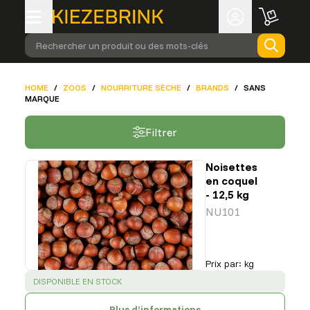
Rechercher un produit ou des mots-clés
HOME
/
ZOOS
/
NOURRITURE SÈCHE
/
BRANDS
/
SANS
MARQUE
Filtrer
Noisettes
en coquel
- 12,5 kg
NU101
Prix par
:
kg
SUCCESS
:
DISPONIBLE EN STOCK
Plus d’informations