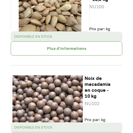
NU100
Prix par
:
kg
SUCCESS
:
DISPONIBLE EN STOCK
Plus d’informations
Noix de
macadamia
en coque -
10 kg
NU102
Prix par
:
kg
SUCCESS
:
DISPONIBLE EN STOCK