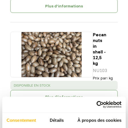
Plus d’informations
Pecan
nuts
in
shell -
12,5
kg
NU103
Prix par
:
kg
SUCCESS
:
DISPONIBLE EN STOCK
Plus d’informations
Consentement
Détails
À propos des cookies
Pistaches