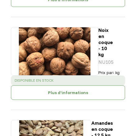
Noix
en
coque
- 10
kg
NU105
Prix par
:
kg
SUCCESS
:
DISPONIBLE EN STOCK
Plus d’informations
Amandes
en coque
- 12,5 kg