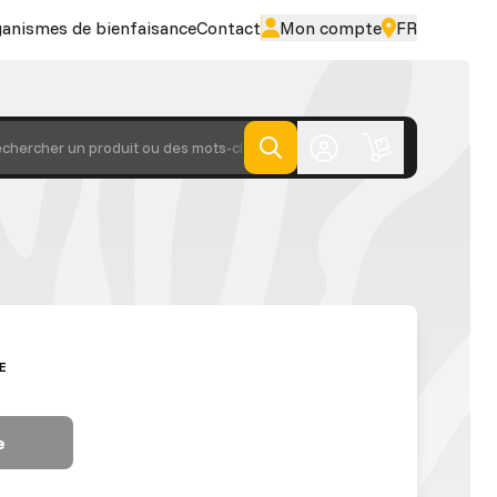
ganismes de bienfaisance
Contact
Mon compte
FR
chercher un produit ou des mots-clés
E
e