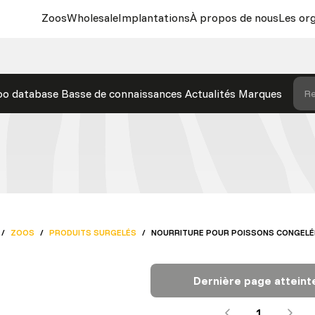
Zoos
Wholesale
Implantations
À propos de nous
Les or
oo database
Basse de connaissances
Actualités
Marques
Re
/
ZOOS
/
PRODUITS SURGELÉS
/
NOURRITURE POUR POISSONS CONGELÉ
Dernière page atteint
1