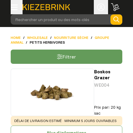
Rechercher un produit ou des mots-clés
HOME
/
WHOLESALE
/
NOURRITURE SÈCHE
/
GROUPE
ANIMAL
/
PETITS HERBIVORES
Filtrer
Boskos
Grazer
WE004
Prix par
:
20 kg
sac
WARNING
:
DÉLAI DE LIVRAISON ESTIMÉ : MINIMUM 5 JOURS OUVRABLES
Plus d’informations