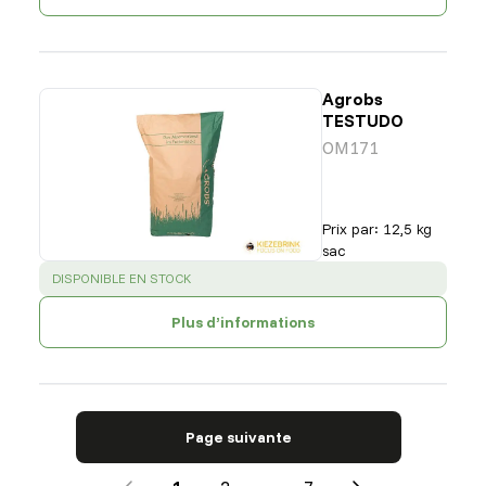
Agrobs
TESTUDO
OM171
Prix par
:
12,5 kg
sac
SUCCESS
:
DISPONIBLE EN STOCK
Plus d’informations
Page suivante