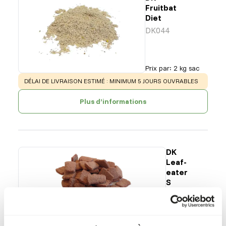
Fruitbat
Diet
DK044
Prix par
:
2 kg sac
WARNING
:
DÉLAI DE LIVRAISON ESTIMÉ : MINIMUM 5 JOURS OUVRABLES
Plus d’informations
DK
Leaf-
eater
S
DK011
Prix par
:
15
kg sac