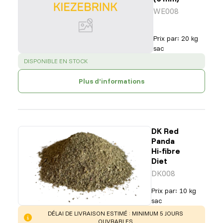
WE008
Prix par
:
20 kg
sac
SUCCESS
:
DISPONIBLE EN STOCK
Plus d’informations
DK Red
Panda
Hi-fibre
Diet
DK008
Prix par
:
10 kg
sac
WARNING
:
DÉLAI DE LIVRAISON ESTIMÉ : MINIMUM 5 JOURS
OUVRABLES