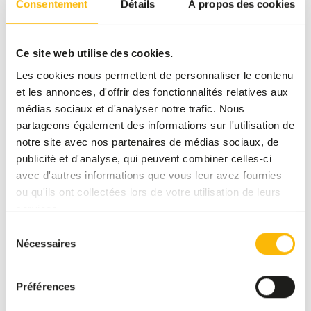
Consentement
Détails
À propos des cookies
SUCCESS
:
DISPONIBLE EN STOCK
Plus d’informations
Ce site web utilise des cookies.
Les cookies nous permettent de personnaliser le contenu
et les annonces, d'offrir des fonctionnalités relatives aux
médias sociaux et d'analyser notre trafic. Nous
DK
Leaf-
partageons également des informations sur l'utilisation de
eater
notre site avec nos partenaires de médias sociaux, de
Basic
publicité et d'analyse, qui peuvent combiner celles-ci
DK038
avec d'autres informations que vous leur avez fournies
ou qu'ils ont collectées lors de votre utilisation de leurs
Prix par
:
15
kg sac
services.
SUCCESS
:
DISPONIBLE EN STOCK
Sélection
Nécessaires
du
Plus d’informations
consentement
Préférences