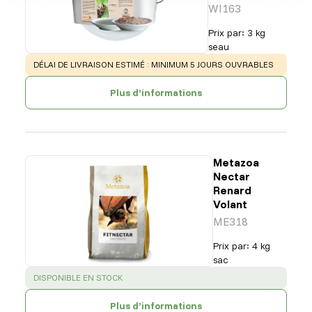
WI163
Prix par
:
3 kg
seau
WARNING
:
DÉLAI DE LIVRAISON ESTIMÉ : MINIMUM 5 JOURS OUVRABLES
Plus d’informations
Metazoa
Nectar
Renard
Volant
ME318
Prix par
:
4 kg
sac
SUCCESS
:
DISPONIBLE EN STOCK
Plus d’informations