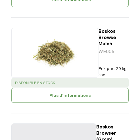
Boskos
Browse
Mulch
WE005
Prix par
:
20 kg
sac
SUCCESS
:
DISPONIBLE EN STOCK
Plus d’informations
Boskos
Browser
(6 mm)