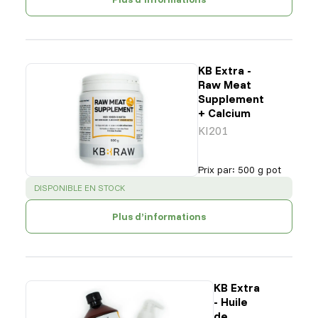
KB Extra -
Raw Meat
Supplement
+ Calcium
KI201
Prix par
:
500 g pot
SUCCESS
:
DISPONIBLE EN STOCK
Plus d’informations
KB Extra
- Huile
de