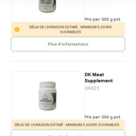
Prix par
:
500 g pot
WARNING
:
DÉLAI DE LIVRAISON ESTIMÉ : MINIMUM 5 JOURS
OUVRABLES
Plus d’informations
DK Meat
Supplement
DK021
Prix par
:
500 g pot
WARNING
:
DÉLAI DE LIVRAISON ESTIMÉ : MINIMUM 5 JOURS OUVRABLES