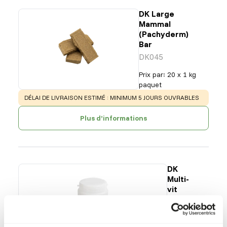
DK Large
Mammal
(Pachyderm)
Bar
DK045
Prix par
:
20 x 1 kg
paquet
WARNING
:
DÉLAI DE LIVRAISON ESTIMÉ : MINIMUM 5 JOURS OUVRABLES
Plus d’informations
DK
Multi-
vit
DK002