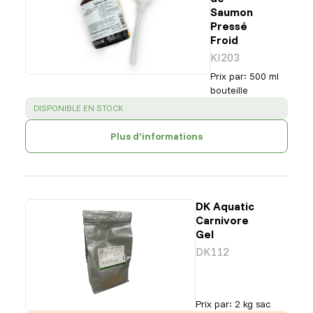
Saumon
Pressé
Froid
KI203
Prix par
:
500 ml
bouteille
SUCCESS
:
DISPONIBLE EN STOCK
Plus d’informations
DK Aquatic
Carnivore
Gel
DK112
Prix par
:
2 kg sac