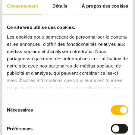
Prix par
:
500
Consentement
Détails
À propos des cookies
g pot
WARNING
:
DÉLAI DE LIVRAISON ESTIMÉ : MINIMUM 5 JOURS OUVRABLES
Plus d’informations
Ce site web utilise des cookies.
Les cookies nous permettent de personnaliser le contenu
et les annonces, d'offrir des fonctionnalités relatives aux
médias sociaux et d'analyser notre trafic. Nous
DK
partageons également des informations sur l'utilisation de
Spirulina
notre site avec nos partenaires de médias sociaux, de
DK003
publicité et d'analyse, qui peuvent combiner celles-ci
avec d'autres informations que vous leur avez fournies
ou qu'ils ont collectées lors de votre utilisation de leurs
Prix par
:
500 g
services.
pot
Sélection
WARNING
:
DÉLAI DE LIVRAISON ESTIMÉ : MINIMUM 5 JOURS OUVRABLES
Nécessaires
du
consentement
Plus d’informations
Préférences