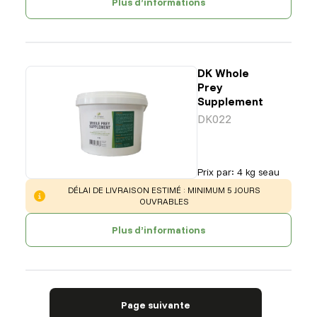
Plus d’informations
DK Whole
Prey
Supplement
DK022
Prix par
:
4 kg seau
WARNING
:
DÉLAI DE LIVRAISON ESTIMÉ : MINIMUM 5 JOURS
OUVRABLES
Plus d’informations
Page suivante