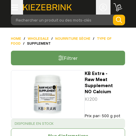
Rechercher un produit ou des mots-clés
HOME
/
WHOLESALE
/
NOURRITURE SÈCHE
/
TYPE OF
FOOD
/
SUPPLEMENT
Filtrer
KB Extra -
Raw Meat
Supplement
NO Calcium
KI200
Prix par
:
500 g pot
SUCCESS
:
DISPONIBLE EN STOCK
Plus d’informations