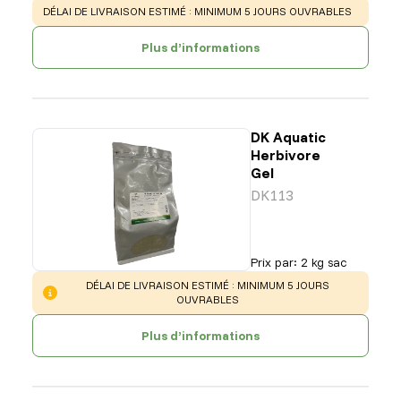
WARNING
:
DÉLAI DE LIVRAISON ESTIMÉ : MINIMUM 5 JOURS OUVRABLES
Plus d’informations
DK Aquatic
Herbivore
Gel
DK113
Prix par
:
2 kg sac
WARNING
:
DÉLAI DE LIVRAISON ESTIMÉ : MINIMUM 5 JOURS
OUVRABLES
Plus d’informations