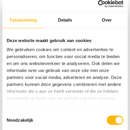
Als onderdeel van onze steun heeft Kiezebrink
educatieve bushcamps gefinancierd voor kinderen
Toestemming
Details
Over
van de scholen Chezhou en Songwa. Deze 4-daagse
kampen bieden praktijkgerichte leerervaringen,
waaronder ontmoetingen van dichtbij met
Deze website maakt gebruik van cookies
Afrikaanse wilde honden in het
We gebruiken cookies om content en advertenties te
rehabilitatiecentrum. De kampen inspireren
personaliseren, om functies voor social media te bieden
toekomstige natuurbeschermers en versterken het
en om ons websiteverkeer te analyseren. Ook delen we
lokale begrip van natuurbescherming.
informatie over uw gebruik van onze site met onze
partners voor social media, adverteren en analyse. Deze
Painted Dog Conservation
partners kunnen deze gegevens combineren met andere
blijft een betekenisvolle impact maken. Met
informatie die u aan ze heeft verstrekt of die ze hebben
voortdurende steun kunnen zij hun inspanningen
verzameld op basis van uw gebruik van hun services.
uitbreiden en zorgen voor een veiligere toekomst
voor Afrikaanse wilde honden.
Toestemmingsselectie
Noodzakelijk
Wil je meer weten of doneren? Bezoek