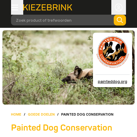
Zoek product of trefwoorden
painteddog.org
HOME
/
GOEDE DOELEN
/
PAINTED DOG CONSERVATION
Painted Dog Conservation