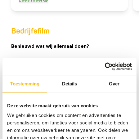
hoogtepunt tijdens De Ontmoeting in Ermelo,
bijgewoond door meer dan 170 gasten. We
zijn erg trots op deze prestatie!
Bedrijfsfilm
Benieuwd wat wij allemaal doen?
We hebben een mooie film gemaakt waarin je ziet in
welke markten wij allemaal actief zijn, wat onze
doelen zijn en hoe wij te werk gaan.
Toestemming
Details
Over
Deze website maakt gebruik van cookies
We gebruiken cookies om content en advertenties te
personaliseren, om functies voor social media te bieden
en om ons websiteverkeer te analyseren. Ook delen we
informatie over uw gebruik van onze site met onze