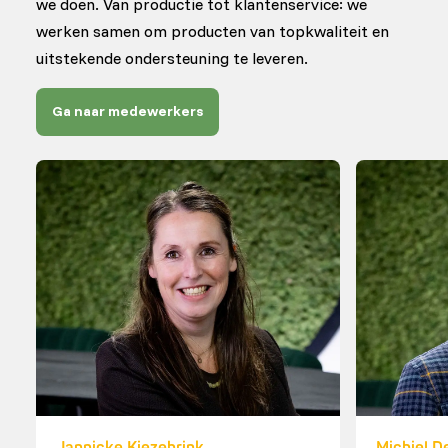
we doen. Van productie tot klantenservice: we
werken samen om producten van topkwaliteit en
uitstekende ondersteuning te leveren.
Ga naar medewerkers
Jannicke Kiezebrink
Michiel D