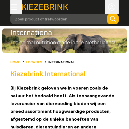
Zoek product of trefwoorden
International
Top animal nutrition made in the Netherlands!
HOME
/
LOCATIES
/
INTERNATIONAL
Kiezebrink International
Bij Kiezebrink geloven we in voeren zoals de
natuur het bedoeld heeft. Als toonaangevende
leverancier van diervoeding bieden wij een
breed assortiment hoogwaardige producten,
afgestemd op de unieke behoeften van
huisdieren, dierentuindieren en andere