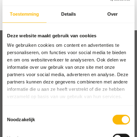
Toestemming
Details
Over
Wachtwoord vergeten?
Deze website maakt gebruik van cookies
We gebruiken cookies om content en advertenties te
personaliseren, om functies voor social media te bieden
en om ons websiteverkeer te analyseren. Ook delen we
Afhalen en bezorgen
informatie over uw gebruik van onze site met onze
partners voor social media, adverteren en analyse. Deze
Locaties
partners kunnen deze gegevens combineren met andere
Nieuws
informatie die u aan ze heeft verstrekt of die ze hebben
Goede doelen
verzameld op basis van uw gebruik van hun services.
Contact
Toestemmingsselectie
Noodzakelijk
FOR ZOOS
Ga naar onze one-stop-shop