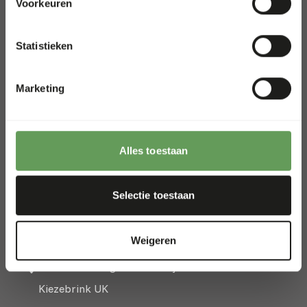
Voorkeuren
FOR WHOLESALE
Statistieken
Shop voor groothandels en
dierenwinkels
Marketing
Oude Heerweg Ruiter 73
9250 Waasmunster
Alles toestaan
België
+32 52 69 44 44
Selectie toestaan
info@kiezebrink.be
Weigeren
Kiezebrink International
Kiezebrink België & Frankrijk
Kiezebrink UK