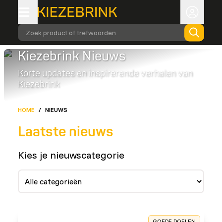
Zoek product of trefwoorden
Kiezebrink Nieuws
Korte updates en inspirerende verhalen van
Kiezebrink
HOME
/
NIEUWS
Laatste nieuws
Kies je nieuwscategorie
GOEDE DOELEN