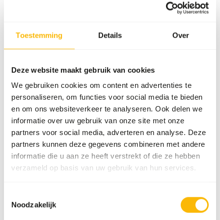
ZOOS
04/09/2025
Toestemming
Details
Over
Harpijdag
We waren weer aanwezig bij de Harpijdag!
Deze website maakt gebruik van cookies
Lees meer
We gebruiken cookies om content en advertenties te
personaliseren, om functies voor social media te bieden
en om ons websiteverkeer te analyseren. Ook delen we
GOEDE DOELEN
20/05/2025
informatie over uw gebruik van onze site met onze
Update van Save the Rhino
partners voor social media, adverteren en analyse. Deze
partners kunnen deze gegevens combineren met andere
We delen graag een update over de impact van
informatie die u aan ze heeft verstrekt of die ze hebben
onze steun aan Save the Rhino.
verzameld op basis van uw gebruik van hun services.
Lees meer
Toestemmingsselectie
Noodzakelijk
PRODUCTEN
25/03/2025