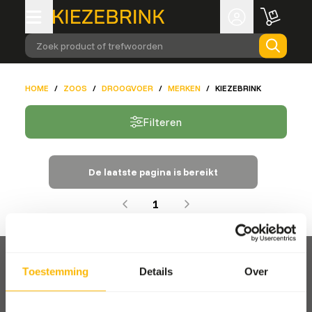
Zoek product of trefwoorden
HOME
/
ZOOS
/
DROOGVOER
/
MERKEN
/
KIEZEBRINK
Filteren
De laatste pagina is bereikt
1
Toestemming
Details
Over