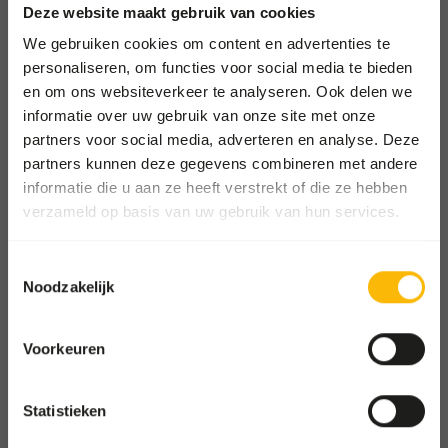
Afhalen en bezorgen
Deze website maakt gebruik van cookies
Locaties
We gebruiken cookies om content en advertenties te
personaliseren, om functies voor social media te bieden
Nieuws
en om ons websiteverkeer te analyseren. Ook delen we
Goede doelen
informatie over uw gebruik van onze site met onze
Contact
partners voor social media, adverteren en analyse. Deze
partners kunnen deze gegevens combineren met andere
informatie die u aan ze heeft verstrekt of die ze hebben
FOR ZOOS
verzameld op basis van uw gebruik van hun services.
Ga naar onze one-stop-shop
Toestemmingsselectie
Noodzakelijk
FOR WHOLESALE
Shop voor groothandels en
dierenwinkels
Voorkeuren
Oude Heerweg Ruiter 73
Statistieken
9250 Waasmunster