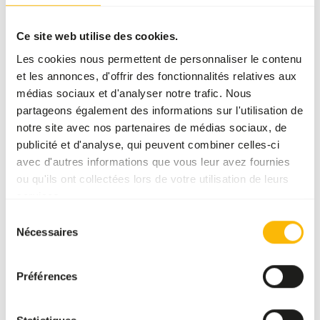
SUCCESS
:
DISPONIBLE EN STOCK
Ce site web utilise des cookies.
Plus d’informations
Les cookies nous permettent de personnaliser le contenu
et les annonces, d'offrir des fonctionnalités relatives aux
médias sociaux et d'analyser notre trafic. Nous
partageons également des informations sur l'utilisation de
Boskos
Grazer
notre site avec nos partenaires de médias sociaux, de
publicité et d'analyse, qui peuvent combiner celles-ci
WE004
avec d'autres informations que vous leur avez fournies
ou qu'ils ont collectées lors de votre utilisation de leurs
services.
Prix par
:
20 kg
sac
Sélection
WARNING
:
Nécessaires
DÉLAI DE LIVRAISON ESTIMÉ : MINIMUM 5 JOURS OUVRABLES
du
consentement
Plus d’informations
Préférences