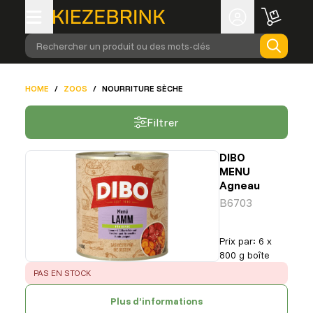
Rechercher un produit ou des mots-clés
HOME
/
ZOOS
/
NOURRITURE SÈCHE
Filtrer
DIBO
MENU
Agneau
B6703
Prix par
:
6 x
800 g boîte
ERROR
:
PAS EN STOCK
Plus d’informations