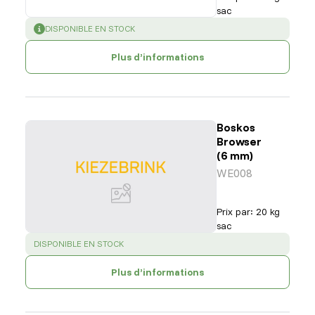
sac
SUCCESS
:
DISPONIBLE EN STOCK
Plus d’informations
Boskos
Browser
(6 mm)
WE008
Prix par
:
20 kg
sac
SUCCESS
:
DISPONIBLE EN STOCK
Plus d’informations