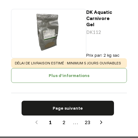
DK Aquatic
Carnivore
Gel
DK112
Prix par
:
2 kg sac
WARNING
:
DÉLAI DE LIVRAISON ESTIMÉ : MINIMUM 5 JOURS OUVRABLES
Plus d’informations
Page suivante
1
2
…
23
Next