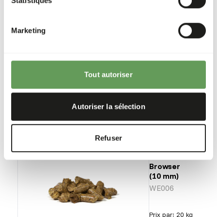
Statistiques
Boskos
Browse
Mulch
Marketing
WE005
Prix par
:
20 kg
Tout autoriser
sac
SUCCESS
:
DISPONIBLE EN STOCK
Autoriser la sélection
Plus d’informations
Refuser
Boskos
Browser
(10 mm)
WE006
Prix par
:
20 kg