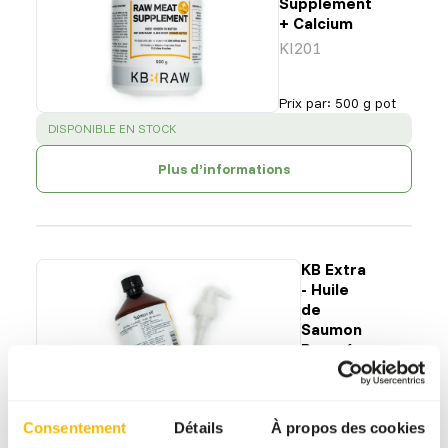
Supplement
+ Calcium
KI201
Prix par
:
500 g pot
SUCCESS
:
DISPONIBLE EN STOCK
Plus d’informations
KB Extra
- Huile
de
Saumon
Pressé
Froid
KI203
Prix par
:
500 ml
Consentement
Détails
À propos des cookies
bouteille