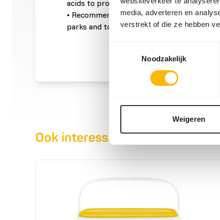
websiteverkeer te analyseren
acids to promote digestion.
media, adverteren en analys
• Recommended by veterinarians and used w
verstrekt of die ze hebben v
parks and top breeders.
Toestemmingsselectie
Noodzakelijk
Weigeren
Ook interessant