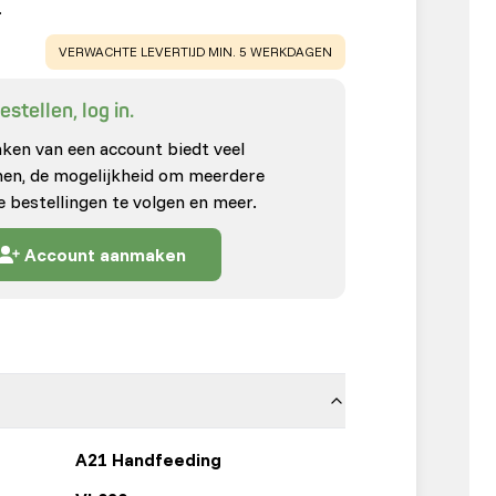
…
WARNING
:
VERWACHTE LEVERTIJD MIN. 5 WERKDAGEN
stellen, log in.
en van een account biedt veel
enen, de mogelijkheid om meerdere
e bestellingen te volgen en meer.
Account aanmaken
A21 Handfeeding