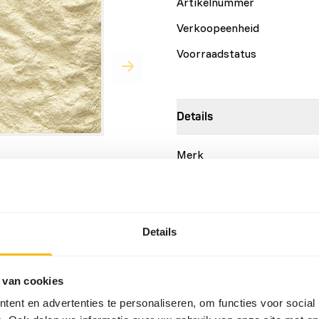
Artikelnummer
Verkoopeenheid
Voorraadstatus
Details
Merk
Meer informatie
mazons, cockatoos, large
h protein requrement.
Voedingsadvies
Details
all the nutrients your baby-
Administer a portion of ± 1
healthy young birds. Can be
 van cookies
ent en advertenties te personaliseren, om functies voor social
gestive enzymes and organic