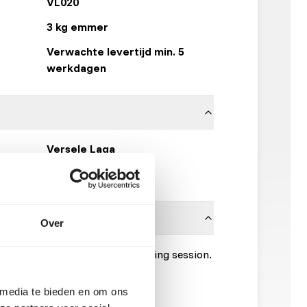
VL020
3 kg emmer
Verwachte levertijd min. 5
werkdagen
Versele Laga
Klik hier
Over
0% of the body weight per feeding session.
 media te bieden en om ons