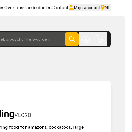
es
Over ons
Goede doelen
Contact
Mijn account
NL
ek product of trefwoorden
ing
VL020
ring food for amazons, cockatoos, large