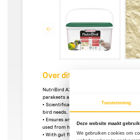
Over dit product
NutriBird A21 is a hand-rearing food for a
parakeets and other baby birds with a hig
Toestemming
• Scientifically approved composition with 
bird needs.
• Ensures an optimal growth to completely 
Deze website maakt gebruik
used from hatching until weaning.
We gebruiken cookies om cont
• With gut flora stabilisers, prebiotics, di