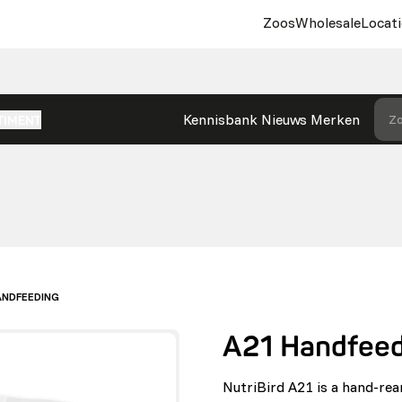
Zoos
Wholesale
Locati
Kennisbank
Nieuws
Merken
Zo
TIMENT
ANDFEEDING
A21 Handfeed
NutriBird A21 is a hand-rea