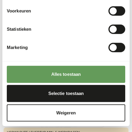
Voorkeuren
Downloads
Statistieken
Productsheet
Marketing
Ook interessant
Alles toestaan
DK
Fish
Selectie toestaan
eater
liquid
DK100
Weigeren
Prijs per
:
6 x
100 ml fles
WARNING
: