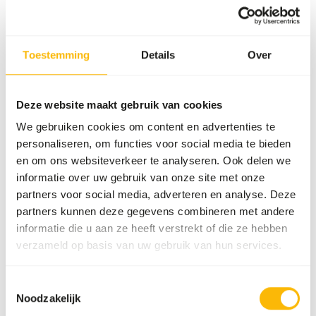
Maat
26 mm
Merk
Akwavit
Toestemming
Details
Over
Voedingsadvies
Deze website maakt gebruik van cookies
• The tablets have a dividing line, making it easy to provide
We gebruiken cookies om content en advertenties te
a half dose. • Feed the animals by placing the tablet into
personaliseren, om functies voor social media te bieden
the feed fish. • See the datasheet for more details on the
en om ons websiteverkeer te analyseren. Ook delen we
amount per body weight.
informatie over uw gebruik van onze site met onze
partners voor social media, adverteren en analyse. Deze
partners kunnen deze gegevens combineren met andere
Over dit product
informatie die u aan ze heeft verstrekt of die ze hebben
verzameld op basis van uw gebruik van hun services.
AKWAVIT Dolphin is a supplement specially developed for
dolphins. • Contains all necessary vitamins and minerals in
Toestemmingsselectie
a balanced ratio. • Contains Beta-Carotene as a precursor
Noodzakelijk
to Vitamin A. • Contains Thiamin.