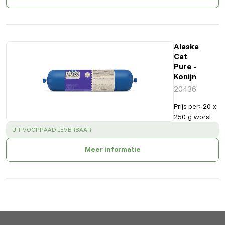
Alaska
Cat
Pure -
Konijn
20436
Prijs per
:
20 x
250 g worst
SUCCESS
:
UIT VOORRAAD LEVERBAAR
Meer informatie