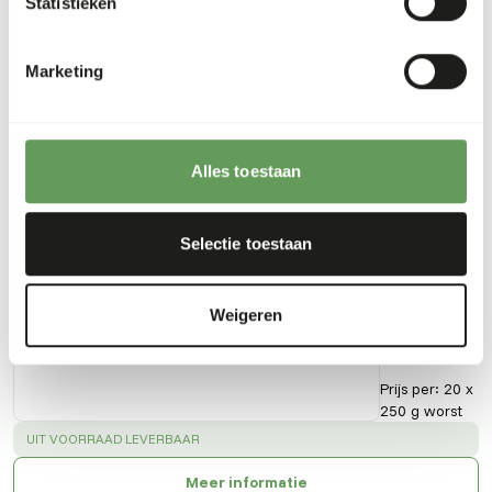
Statistieken
Vezelgehalte
0,3%
Energie
174
(kcal/100 g)
Marketing
Alles toestaan
Ook interessant
Selectie toestaan
Alaska
Cat
Pure -
Weigeren
Kip
20435
Prijs per
:
20 x
250 g worst
SUCCESS
:
UIT VOORRAAD LEVERBAAR
Meer informatie