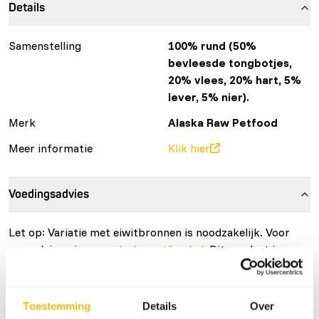
Details
Samenstelling
100% rund (50%
bevleesde tongbotjes,
20% vlees, 20% hart, 5%
lever, 5% nier).
Merk
Alaska Raw Petfood
Meer informatie
Klik hier
Voedingsadvies
Let op: Variatie met eiwitbronnen is noodzakelijk. Voor
voeradvies, zie
www.alaska-petfood.nl
. Dit product is een
rauw diervoeder, houd daarom de hygiënevoorschriften in
acht, zie
www.feed-raw-right.eu
.
Toestemming
Details
Over