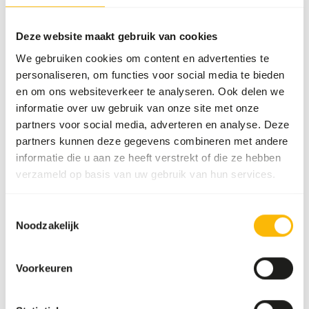
Over dit product
Deze website maakt gebruik van cookies
We gebruiken cookies om content en advertenties te
Alaska Cat Pure Beef is een natuurlijke rauwe
personaliseren, om functies voor social media te bieden
kattenvoeding met rund als dierlijke eiwitbron. De voeding
en om ons websiteverkeer te analyseren. Ook delen we
bestaat uit een combinatie van spiervlees, vleesbot en
informatie over uw gebruik van onze site met onze
orgaan en sluit aan op de natuurlijke voedingsbehoefte van
partners voor social media, adverteren en analyse. Deze
katten. Deze mix is op zichzelf niet compleet. Voor een
partners kunnen deze gegevens combineren met andere
volledig en uitgebalanceerd rauw menu raden wij aan om af
informatie die u aan ze heeft verstrekt of die ze hebben
te wisselen met andere Alaska varianten.
verzameld op basis van uw gebruik van hun services.
Toestemmingsselectie
Analytische bestanddelen
Noodzakelijk
Vocht
69%
Ruwe as
1%
Voorkeuren
Eiwit
17%
Calcium
0,54%
Vetgehalte
12%
Fosfor
0,32%