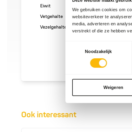
Deze website maakt gebruik
Eiwit
15%
Calcium
We gebruiken cookies om cont
Vetgehalte
12%
Fosfor
websiteverkeer te analyseren
media, adverteren en analys
Vezelgehalte
0,3%
Energie
verstrekt of die ze hebben v
(kcal/1
Toestemmingsselectie
Noodzakelijk
Weigeren
Ook interessant