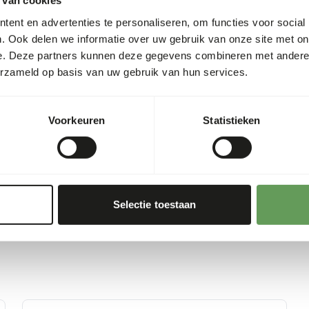
 van cookies
0,49%
ent en advertenties te personaliseren, om functies voor social
0,3%
. Ook delen we informatie over uw gebruik van onze site met on
Voedingsadvies
e. Deze partners kunnen deze gegevens combineren met andere i
169
erzameld op basis van uw gebruik van hun services.
00 g)
Let op: Variatie met eiwitbr
www.alaska-petfood.nl
. Di
daarom de hygiënevoorschri
Voorkeuren
Statistieken
Selectie toestaan