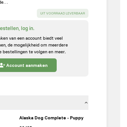
rde…
SUCCESS
:
UIT VOORRAAD LEVERBAAR
stellen, log in.
en van een account biedt veel
enen, de mogelijkheid om meerdere
e bestellingen te volgen en meer.
Account aanmaken
Alaska Dog Complete - Puppy