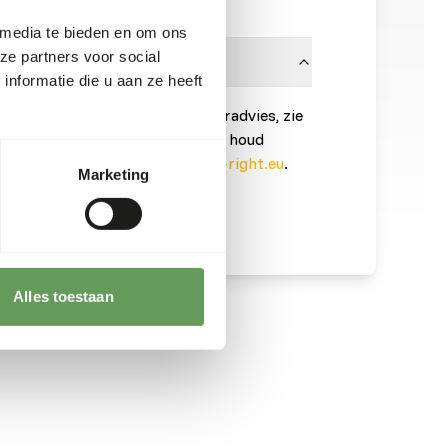
 media te bieden en om ons
ze partners voor social
nformatie die u aan ze heeft
onnen is noodzakelijk. Voor voeradvies, zie
t product is een rauw diervoeder, houd
ften in acht, zie
www.feed-raw-right.eu
.
Marketing
Alles toestaan