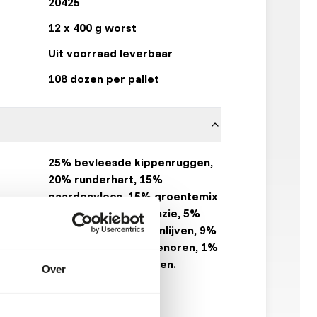
20425
12 x 400 g worst
Uit voorraad leverbaar
108 dozen per pallet
25% bevleesde kippenruggen,
20% runderhart, 15%
paardenvlees, 15% groentemix
(5% wortel, 5% spinazie, 5%
bloemkool), 10% zalmlijven, 9%
lamspens, 5% konijnenoren, 1%
vitamines en mineralen.
Over
Alaska Raw Petfood
Klik hier