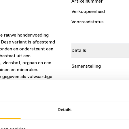
Artikelnummer
Verkoopeenheid
Voorraadstatus
te rauwe hondenvoeding
 Deze variant is afgestemd
onden en ondersteunt een
Details
bestaat uit een
, vleesbot, orgaan en een
Samenstelling
inen en mineralen.
n gegeven als volwaardige
Details
Merk
s
2%
Meer informatie