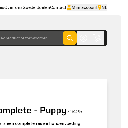
es
Over ons
Goede doelen
Contact
Mijn account
NL
ek product of trefwoorden
omplete - Puppy
20425
 is een complete rauwe hondenvoeding