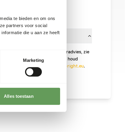
8717568362175
Klik hier
 media te bieden en om ons
ze partners voor social
nformatie die u aan ze heeft
onnen is noodzakelijk. Voor voeradvies, zie
t product is een rauw diervoeder, houd
Marketing
ften in acht, zie
www.feed-raw-right.eu
.
Alles toestaan