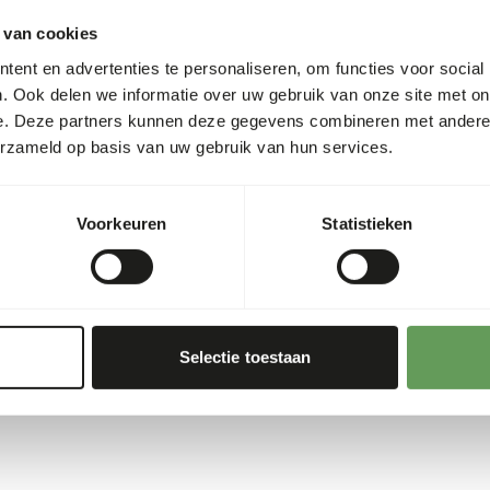
s
2,3%
GTIN/EAN
 van cookies
0,6%
Meer informatie
ent en advertenties te personaliseren, om functies voor social
0,4%
. Ook delen we informatie over uw gebruik van onze site met on
e. Deze partners kunnen deze gegevens combineren met andere i
173
Voedingsadvies
erzameld op basis van uw gebruik van hun services.
00 g)
Let op: Variatie met eiwitbr
www.alaska-petfood.nl
. Di
Voorkeuren
Statistieken
daarom de hygiënevoorschri
Selectie toestaan