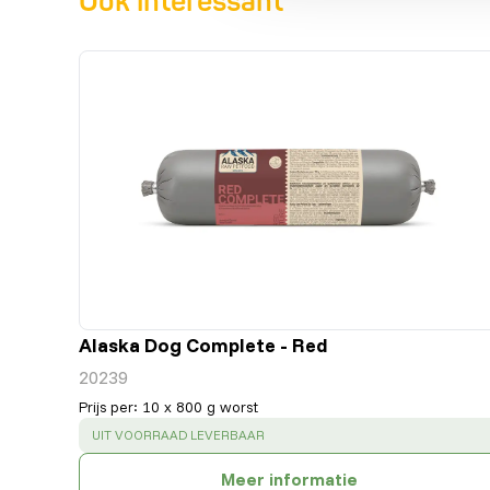
Ook interessant
Alaska Dog Complete - Red
20239
Prijs per
:
10 x 800 g worst
SUCCESS
:
UIT VOORRAAD LEVERBAAR
Meer informatie