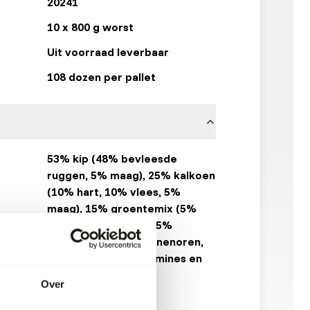
20241
10 x 800 g worst
Uit voorraad leverbaar
108 dozen per pallet
53% kip (48% bevleesde
ruggen, 5% maag), 25% kalkoen
(10% hart, 10% vlees, 5%
maag), 15% groentemix (5%
wortel, 5% spinazie, 5%
bloemkool), 5% konijnenoren,
1% zalmolie, 1% vitamines en
mineralen.
Over
Alaska Raw Petfood