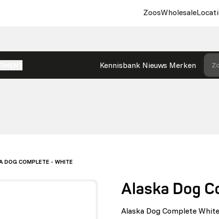
Zoos
Wholesale
Locati
Kennisbank
Nieuws
Merken
Zo
TIMENT
A DOG COMPLETE - WHITE
Alaska Dog C
Alaska Dog Complete White