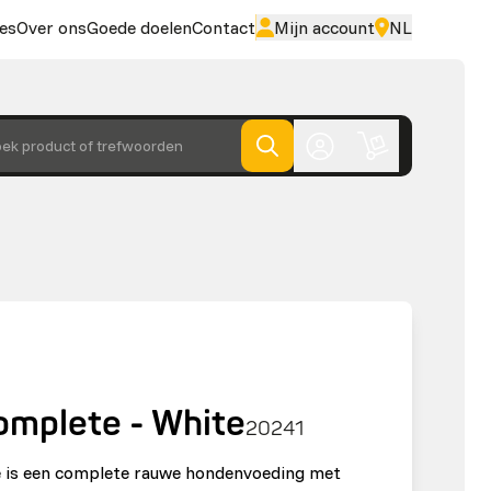
es
Over ons
Goede doelen
Contact
Mijn account
NL
ek product of trefwoorden
omplete - White
20241
 is een complete rauwe hondenvoeding met