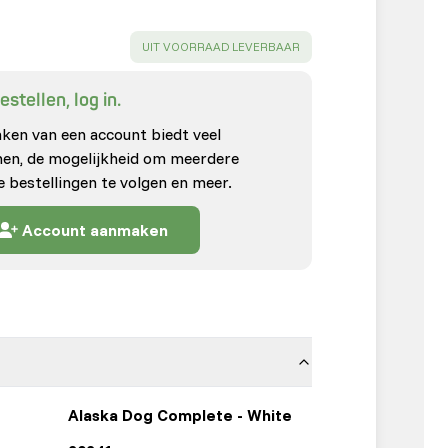
SUCCESS
:
UIT VOORRAAD LEVERBAAR
stellen, log in.
en van een account biedt veel
enen, de mogelijkheid om meerdere
e bestellingen te volgen en meer.
Account aanmaken
Alaska Dog Complete - White