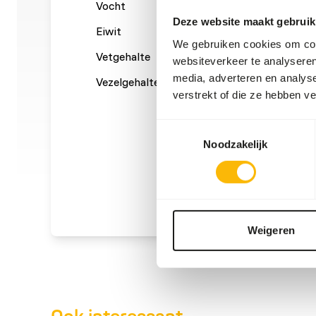
Vocht
70%
Ruwe a
Deze website maakt gebruik
Eiwit
14%
Calcium
We gebruiken cookies om cont
Vetgehalte
13%
Fosfor
websiteverkeer te analyseren
media, adverteren en analys
Vezelgehalte
0,3%
Energie
verstrekt of die ze hebben v
(kcal/1
Toestemmingsselectie
Noodzakelijk
Weigeren