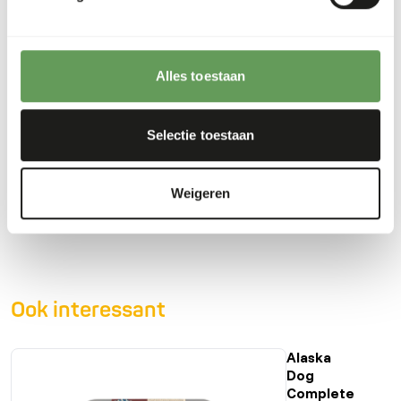
Analytische bestanddelen
Alles toestaan
Vocht
73%
Ruwe as
3%
Eiwit
12%
Calcium
0,86%
Selectie toestaan
Vetgehalte
9%
Fosfor
0,65%
Vezelgehalte
0,2%
Energie
137
Weigeren
(kcal/100 g)
Ook interessant
Alaska
Dog
Complete