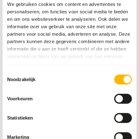
We gebruiken cookies om content en advertenties te
voeradvies, zie
www.alaska-petfood.nl
. Dit product is een
personaliseren, om functies voor social media te bieden
rauw diervoeder, houd daarom de hygiënevoorschriften in
en om ons websiteverkeer te analyseren. Ook delen we
acht, zie
www.feed-raw-right.eu
.
informatie over uw gebruik van onze site met onze
partners voor social media, adverteren en analyse. Deze
partners kunnen deze gegevens combineren met andere
informatie die u aan ze heeft verstrekt of die ze hebben
Over dit product
verzameld op basis van uw gebruik van hun services.
Alaska Dog Pure Duck is een natuurlijke, rauwe
hondenvoeding met eend als enige dierlijke eiwitbron. Deze
Toestemmingsselectie
zorgvuldig samengestelde mix bevat spiervlees, vleesbot
Noodzakelijk
en orgaanvlees, aangevuld met 15% groente waardoor het
perfect aansluit op de oorspronkelijke voedingsbehoefte
Voorkeuren
van honden. Deze mix is op zichzelf niet compleet. Voor
een volledig en uitgebalanceerd rauw menu adviseren we te
variëren met andere Alaska-varianten. Zo voorzie je je
Statistieken
hond van alle essentiële voedingsstoffen.
Marketing