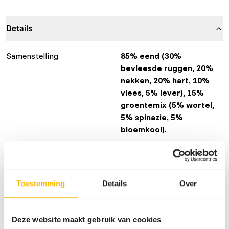
Details
Samenstelling
85% eend (30%
bevleesde ruggen, 20%
nekken, 20% hart, 10%
vlees, 5% lever), 15%
groentemix (5% wortel,
5% spinazie, 5%
bloemkool).
Merk
Alaska Raw Petfood
Meer informatie
Klik hier
Toestemming
Details
Over
Voedingsadvies
Deze website maakt gebruik van cookies
Let op: Variatie met eiwitbronnen is noodzakelijk. Voor