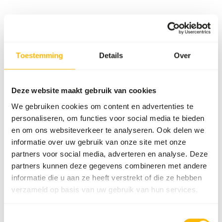
Details
Samenstelling
85% zalm (55% lijven, 30%
Toestemming
Details
Over
koppen), 15% groentemix
(5% wortel, 5% spinazie,
5% bloemkool).
Deze website maakt gebruik van cookies
We gebruiken cookies om content en advertenties te
Merk
Alaska Raw Petfood
personaliseren, om functies voor social media te bieden
Meer informatie
Klik hier
en om ons websiteverkeer te analyseren. Ook delen we
informatie over uw gebruik van onze site met onze
partners voor social media, adverteren en analyse. Deze
Voedingsadvies
partners kunnen deze gegevens combineren met andere
informatie die u aan ze heeft verstrekt of die ze hebben
Let op: Variatie met eiwitbronnen is noodzakelijk. Voor
verzameld op basis van uw gebruik van hun services.
voeradvies, zie
www.alaska-petfood.nl
. Dit product is een
rauw diervoeder, houd daarom de hygiënevoorschriften in
Toestemmingsselectie
acht, zie
www.feed-raw-right.eu
.