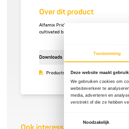
Over dit product
Alfamix Pride is an additional mixture for t
cultivated birds.
Toestemming
Downloads
Productsheet
Deze website maakt gebruik
We gebruiken cookies om cont
websiteverkeer te analyseren
media, adverteren en analys
verstrekt of die ze hebben v
Toestemmingsselectie
Noodzakelijk
Ook interessant