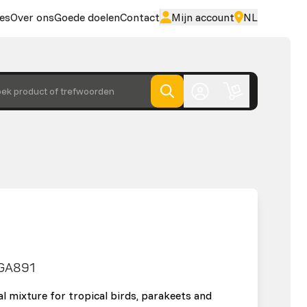
es
Over ons
Goede doelen
Contact
Mijn account
NL
ek product of trefwoorden
GA891
al mixture for tropical birds, parakeets and