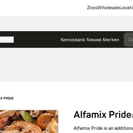
Zoos
Wholesale
Locati
Kennisbank
Nieuws
Merken
Zo
TIMENT
IX PRIDE
Alfamix Pride
Alfamix Pride is an addition