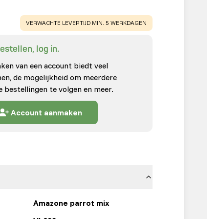
WARNING
:
VERWACHTE LEVERTIJD MIN. 5 WERKDAGEN
stellen, log in.
en van een account biedt veel
enen, de mogelijkheid om meerdere
e bestellingen te volgen en meer.
Account aanmaken
Amazone parrot mix