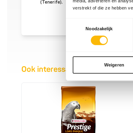
media, adverteren en analys
(Tenerife).
verstrekt of die ze hebben v
Toestemmingsselectie
Noodzakelijk
Weigeren
Ook interessant