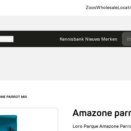
Zoos
Wholesale
Locati
Kennisbank
Nieuws
Merken
Zo
TIMENT
NE PARROT MIX
Amazone parr
Loro Parque Amazone Parrot