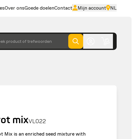
es
Over ons
Goede doelen
Contact
Mijn account
NL
ek product of trefwoorden
ot mix
VL022
 Mix is an enriched seed mixture with