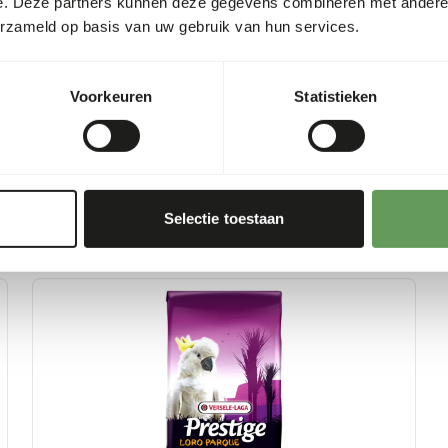
e. Deze partners kunnen deze gegevens combineren met andere i
• Always supply fresh drink
erzameld op basis van uw gebruik van hun services.
Voorkeuren
Statistieken
Selectie toestaan