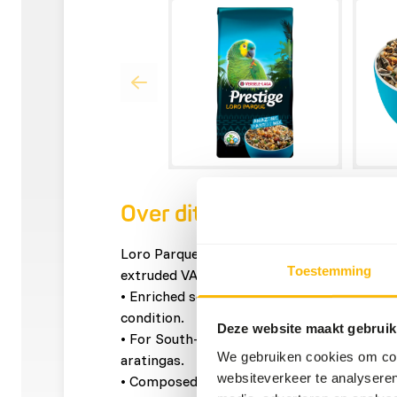
Over dit product
Loro Parque Amazone Parrot Mix is an enri
Toestemming
extruded VAM-pellets.
• Enriched seed mixture: vitamins, amino ac
condition.
Deze website maakt gebruik
• For South-American parrots: amazons, pi
We gebruiken cookies om cont
aratingas.
websiteverkeer te analyseren
• Composed in consultation with the scient