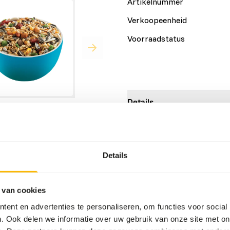
Artikelnummer
Verkoopeenheid
Voorraadstatus
Details
Merk
ched seed mixture with
Meer informatie
Details
ids & minerals = optimal
Voedingsadvies
 van cookies
onusses, caiques, macaws,
ent en advertenties te personaliseren, om functies voor social
• Provide freely.
. Ook delen we informatie over uw gebruik van onze site met on
ific team of Loro Parque
• Refresh regularly.