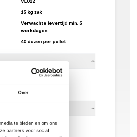
VL022
15 kg zak
Verwachte levertijd min. 5
werkdagen
40 dozen per pallet
Versele Laga
Klik hier
Over
 media te bieden en om ons
ze partners voor social