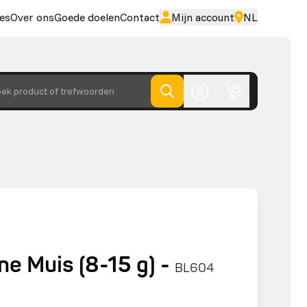
es
Over ons
Goede doelen
Contact
Mijn account
NL
ek product of trefwoorden
ine Muis (8-15 g) -
BL604