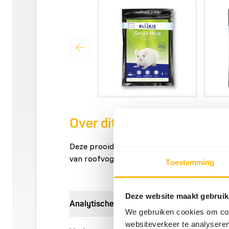
Over dit product
Deze prooidieren kunnen onder andere gebr
van roofvogels, reptielen en andere carnivo
Toestemming
Deze website maakt gebruik
Analytische bestanddelen
We gebruiken cookies om cont
websiteverkeer te analyseren