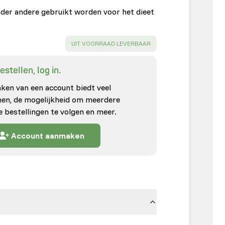
der andere gebruikt worden voor het dieet
SUCCESS
:
UIT VOORRAAD LEVERBAAR
stellen, log in.
en van een account biedt veel
enen, de mogelijkheid om meerdere
e bestellingen te volgen en meer.
Account aanmaken