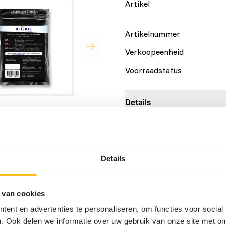
Artikel
Artikelnummer
Verkoopeenheid
Voorraadstatus
Details
Samenstelling
uikt worden voor het dieet
Merk
ren.
Details
Voedingsadvies
 van cookies
Dit product is een rauw di
ent en advertenties te personaliseren, om functies voor social
hygiënevoorschriften in ach
. Ook delen we informatie over uw gebruik van onze site met on