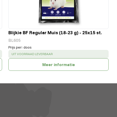
Blijkie BF Regular Muis (18-23 g) - 25x15 st.
BL605
Prijs per
:
doos
SUCCESS
:
UIT VOORRAAD LEVERBAAR
Meer informatie