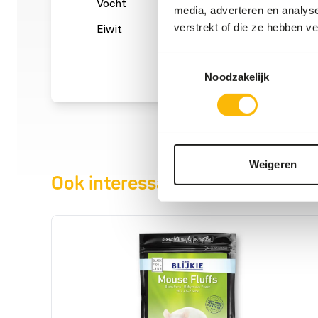
Vocht
68,7%
Ruwe a
media, adverteren en analys
verstrekt of die ze hebben v
Eiwit
16%
Vetgeha
Toestemmingsselectie
Noodzakelijk
Weigeren
Ook interessant