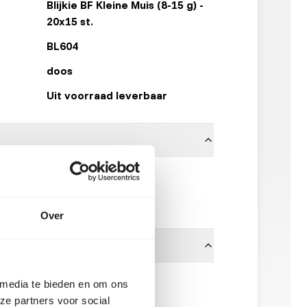
Blijkie BF Kleine Muis (8-15 g) -
20x15 st.
BL604
doos
Uit voorraad leverbaar
100% muis
Blijkie
Over
ervoeder. Houd daarom de
 media te bieden en om ons
t.
ze partners voor social