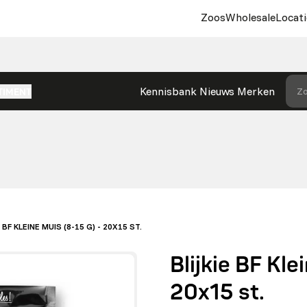
Zoos
Wholesale
Locati
Kennisbank
Nieuws
Merken
Zo
TIMENT
E BF KLEINE MUIS (8-15 G) - 20X15 ST.
Blijkie BF Kle
20x15 st.