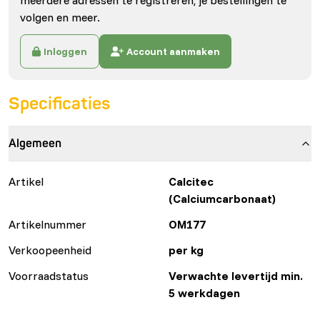
meerdere adressen te registreren, je bestellingen te
volgen en meer.
Inloggen
Account aanmaken
Specificaties
Algemeen
Artikel
Calcitec
(Calciumcarbonaat)
Artikelnummer
OM177
Verkoopeenheid
per kg
Voorraadstatus
Verwachte levertijd min.
5 werkdagen