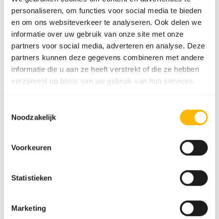
Ook interessant
personaliseren, om functies voor social media te bieden
en om ons websiteverkeer te analyseren. Ook delen we
DK
informatie over uw gebruik van onze site met onze
Multi-
partners voor social media, adverteren en analyse. Deze
vit
partners kunnen deze gegevens combineren met andere
DK010
informatie die u aan ze heeft verstrekt of die ze hebben
verzameld op basis van uw gebruik van hun services.
Prijs per
:
4
kg emmer
Toestemmingsselectie
WARNING
:
VERWACHTE LEVERTIJD MIN. 5 WERKDAGEN
Noodzakelijk
Meer informatie
Voorkeuren
Statistieken
DK
Dextrose
OM167
Marketing