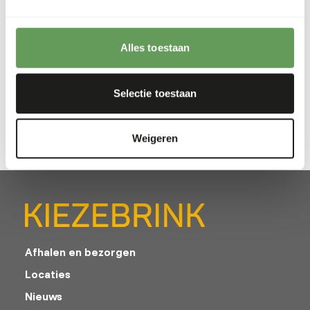
Prijs per
:
2,5 kg
emmer
Alles toestaan
WARNING
:
VERWACHTE LEVERTIJD MIN. 5 WERKDAGEN
Meer informatie
Selectie toestaan
Weigeren
Afhalen en bezorgen
Locaties
Nieuws