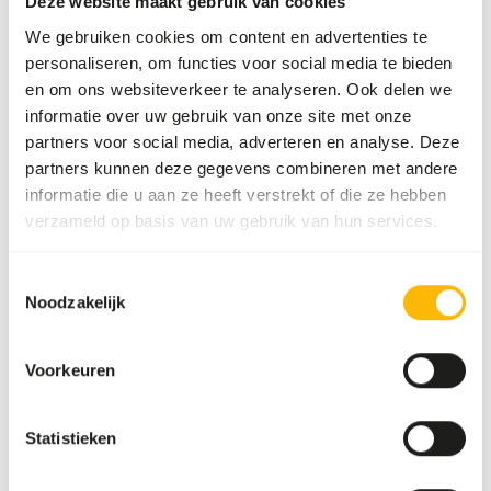
Deze website maakt gebruik van cookies
Over dit product
We gebruiken cookies om content en advertenties te
De selectie van kwalitatief hoogwaardige grondstoffen
personaliseren, om functies voor social media te bieden
maakt dit zinkende voer zeer goed verteerbaar en erg
en om ons websiteverkeer te analyseren. Ook delen we
smakelijk. De toegevoegde Beta-glucanen stimuleren
informatie over uw gebruik van onze site met onze
bovendien de immuniteit. Dit voer is zeer geschikt voor
partners voor social media, adverteren en analyse. Deze
grotere carnivore en omnivore cichlides.
partners kunnen deze gegevens combineren met andere
informatie die u aan ze heeft verstrekt of die ze hebben
verzameld op basis van uw gebruik van hun services.
Downloads
Toestemmingsselectie
Noodzakelijk
Productsheet
Voorkeuren
Ook interessant
Statistieken
Steurvoer