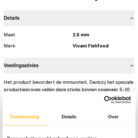
Details
Maat
2.5 mm
Merk
Vivani Fishfood
Voedingsadvies
Het product bevordert de immuniteit. Dankzij het speciale
productieproces vallen deze sticks binnen ongeveer 5-10
minuten uiteen, wat de spijsvertering vereenvoudigt. Zorg
ervoor dat je nooit meer voert dan de vissen in 5 minuten
kunnen opeten.
Toestemming
Details
Over