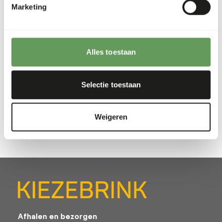
(6 mm)
Marketing
VI394
Alles toestaan
Prijs per
:
15 kg zak
WARNING
:
VERWACHTE LEVERTIJD MIN. 5 WERKDAGEN
Selectie toestaan
Meer informatie
Weigeren
Afhalen en bezorgen