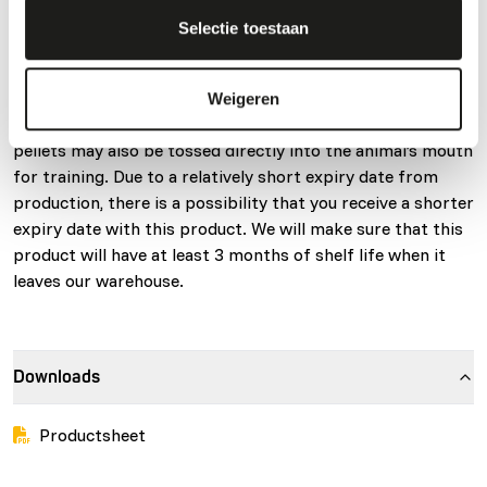
and Monitor Lizards. Mazuri® Crocodilian Diet-Large is a
Selectie toestaan
complete crocodile food designed for large crocodilians
under managed care. This floating pellet crocodile food is
designed to be tossed into the water to encourage animals
Weigeren
to come to the surface for feeding. These large crocodile
pellets may also be tossed directly into the animal’s mouth
for training. Due to a relatively short expiry date from
production, there is a possibility that you receive a shorter
expiry date with this product. We will make sure that this
product will have at least 3 months of shelf life when it
leaves our warehouse.
Downloads
Productsheet