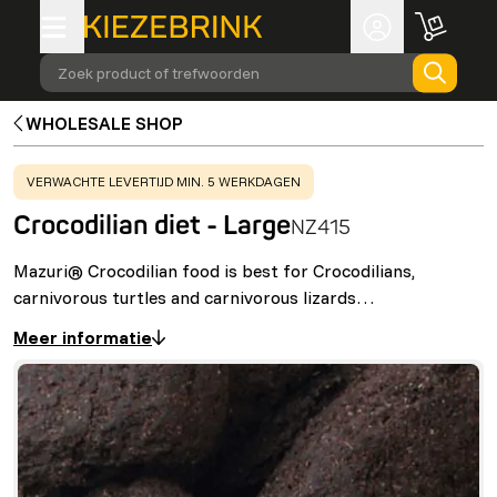
Zoek product of trefwoorden
WHOLESALE SHOP
WARNING
:
VERWACHTE LEVERTIJD MIN. 5 WERKDAGEN
Crocodilian diet - Large
NZ415
Mazuri® Crocodilian food is best for Crocodilians,
carnivorous turtles and carnivorous lizards…
Meer informatie