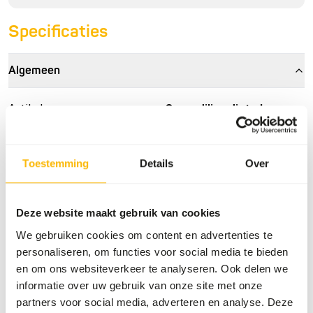
Specificaties
Algemeen
Artikel
Crocodilian diet - Large
Artikelnummer
NZ415
Verkoopeenheid
15 kg zak
Toestemming
Details
Over
Voorraadstatus
Verwachte levertijd min.
5 werkdagen
Deze website maakt gebruik van cookies
We gebruiken cookies om content en advertenties te
Details
personaliseren, om functies voor social media te bieden
en om ons websiteverkeer te analyseren. Ook delen we
Maat
25.4 x 63.5 mm
informatie over uw gebruik van onze site met onze
partners voor social media, adverteren en analyse. Deze
Merk
Mazuri