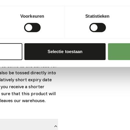
to body condition. The prod
animal’s mouth for training.
Voorkeuren
Statistieken
ilians, carnivorous turtles
Caiman, Crocodiles, Gharials,
uri® Crocodilian Diet-Small
mall crocodilians under
Selectie toestaan
e food is designed to be
 to come to the surface for
also be tossed directly into
latively short expiry date
 you receive a shorter
 sure that this product will
t leaves our warehouse.