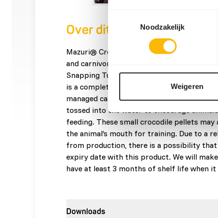
Toestemmingsselectie
Over dit product
Noodzakelijk
Mazuri® Crocodilian food is best for Crocod
and carnivorous lizards such as Alligators, 
Snapping Turtles and Monitor Lizards. Maz
is a complete crocodile food designed for s
Weigeren
managed care. This floating pellet crocodil
tossed into the water to encourage animals
feeding. These small crocodile pellets may 
the animal’s mouth for training. Due to a re
from production, there is a possibility that
expiry date with this product. We will make
have at least 3 months of shelf life when i
Downloads