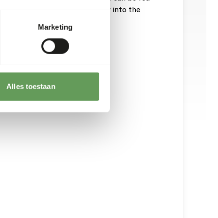
uct may also be tossed directly into the
Marketing
Alles toestaan