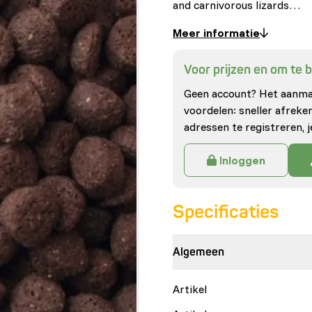
and carnivorous lizards…
Meer informatie
Voor prijzen en om te be
Geen account? Het aanmak
voordelen: sneller afrek
adressen te registreren, j
Inloggen
Specificaties
Algemeen
Artikel