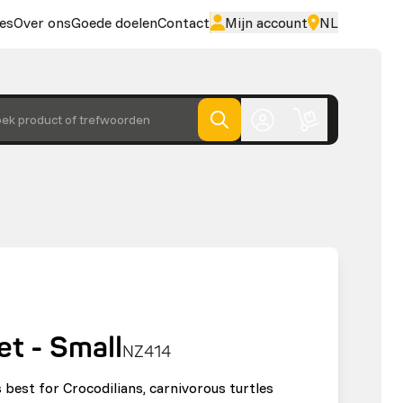
es
Over ons
Goede doelen
Contact
Mijn account
NL
ek product of trefwoorden
et - Small
NZ414
 best for Crocodilians, carnivorous turtles