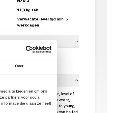
NZ414
11,3 kg zak
Verwachte levertijd min. 5
werkdagen
9.53 x 9.53 mm
Mazuri
Over
 media te bieden en om ons
on animal body size and lifestage, level of
ze partners voor social
temperature. Toss diet onto the water,
nformatie die u aan ze heeft
duce the feeding response. Feed to young,
 to satiation. Adult crocodilians can be fed