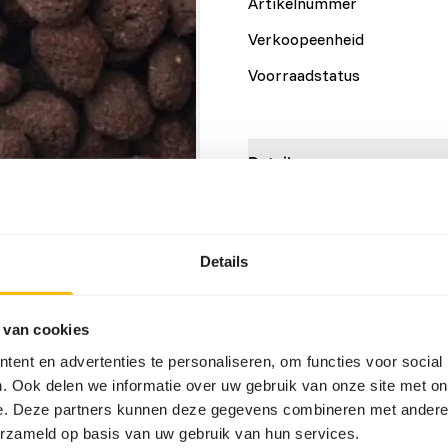
Artikelnummer
Verkoopeenheid
Voorraadstatus
Details
Maat
Merk
Details
Voedingsadvies
 van cookies
ent en advertenties te personaliseren, om functies voor social
Feed intake will vary based 
. Ook delen we informatie over uw gebruik van onze site met on
activity and environmental 
e. Deze partners kunnen deze gegevens combineren met andere i
where the splashing may in
erzameld op basis van uw gebruik van hun services.
rapidly growing crocodilians