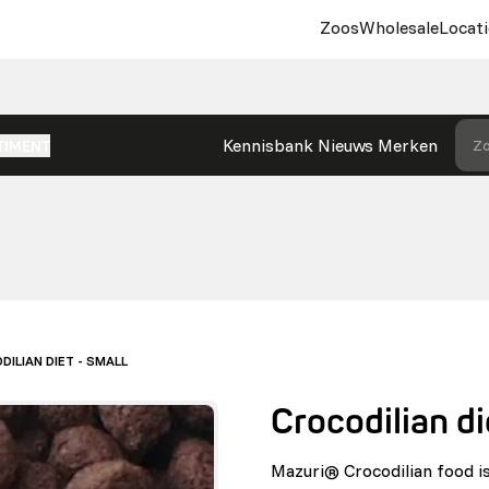
Zoos
Wholesale
Locati
Kennisbank
Nieuws
Merken
Zo
TIMENT
ILIAN DIET - SMALL
Crocodilian di
Mazuri® Crocodilian food is