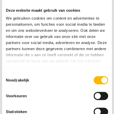
Voorraadstatus
Verwachte levertijd min.
5 werkdagen
Deze website maakt gebruik van cookies
We gebruiken cookies om content en advertenties te
personaliseren, om functies voor social media te bieden
Details
en om ons websiteverkeer te analyseren. Ook delen we
informatie over uw gebruik van onze site met onze
Merk
DK Zoological
partners voor social media, adverteren en analyse. Deze
partners kunnen deze gegevens combineren met andere
Voedingsadvies
informatie die u aan ze heeft verstrekt of die ze hebben
verzameld op basis van uw gebruik van hun services.
This product can be fed in combination with vegetables,
browse and other food items. As vegetables are more
Toestemmingsselectie
Noodzakelijk
similar to the fruit these animals consume in the wild we
recommend to feed vegetables instead of fruit.
Voorkeuren
Over dit product
Statistieken