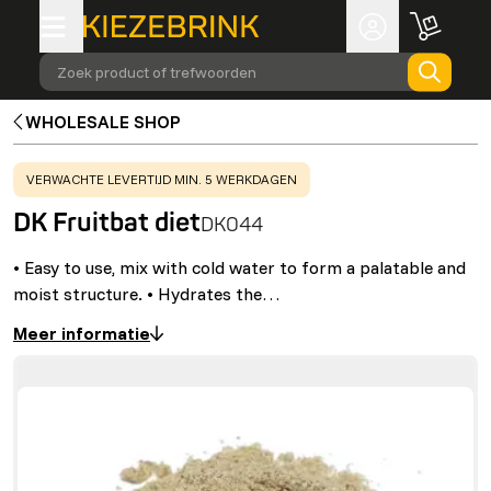
Zoek product of trefwoorden
WHOLESALE SHOP
WARNING
:
VERWACHTE LEVERTIJD MIN. 5 WERKDAGEN
DK Fruitbat diet
DK044
• Easy to use, mix with cold water to form a palatable and
moist structure. • Hydrates the…
Meer informatie