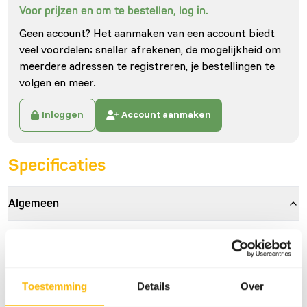
Voor prijzen en om te bestellen, log in.
Geen account? Het aanmaken van een account biedt
veel voordelen: sneller afrekenen, de mogelijkheid om
meerdere adressen te registreren, je bestellingen te
volgen en meer.
Inloggen
Account aanmaken
Specificaties
Algemeen
Artikel
DK Fruitbat diet
Artikelnummer
DK044
Toestemming
Details
Over
Verkoopeenheid
2 kg zak