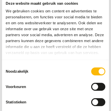
Deze website maakt gebruik van cookies
We gebruiken cookies om content en advertenties te
personaliseren, om functies voor social media te bieden
Over dit product
en om ons websiteverkeer te analyseren. Ook delen we
informatie over uw gebruik van onze site met onze
• DK Arabische gomkristallen is voer voor alle soorten
partners voor social media, adverteren en analyse. Deze
gom-etende dieren, zoals: galago's, vorkmerklemuren,
partners kunnen deze gegevens combineren met andere
suikereekhoorns, zijdeaapjes en tamarins. • Een natuurlijke
informatie die u aan ze heeft verstrekt of die ze hebben
gom (ook wel acaciagom genoemd) die afkomstig is van
verzameld op basis van uw gebruik van hun services.
twee soorten acaciabomen uit Sub-Sahara Afrika: de
Acacia senegal en de Acacia seyal. • Natuurlijk product met
een natuurlijke bruine kleur. • Arabische gom is een
Toestemmingsselectie
Noodzakelijk
complexe mix van sachariden en glycoproteïnen. • Hoog
vezelgehalte. • Ideaal te gebruiken als verrijkingsmateriaal.
Voorkeuren
Downloads
Statistieken