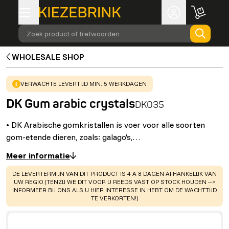
Zoek product of trefwoorden
WHOLESALE SHOP
WARNING
:
VERWACHTE LEVERTIJD MIN. 5 WERKDAGEN
DK Gum arabic crystals
DK035
• DK Arabische gomkristallen is voer voor alle soorten
gom-etende dieren, zoals: galago's,…
Meer informatie
WARNING
:
DE LEVERTERMIJN VAN DIT PRODUCT IS 4 A 8 DAGEN AFHANKELIJK VAN
UW REGIO (TENZIJ WE DIT VOOR U REEDS VAST OP STOCK HOUDEN -->
INFORMEER BIJ ONS ALS U HIER INTERESSE IN HEBT OM DE WACHTTIJD
TE VERKORTEN!)