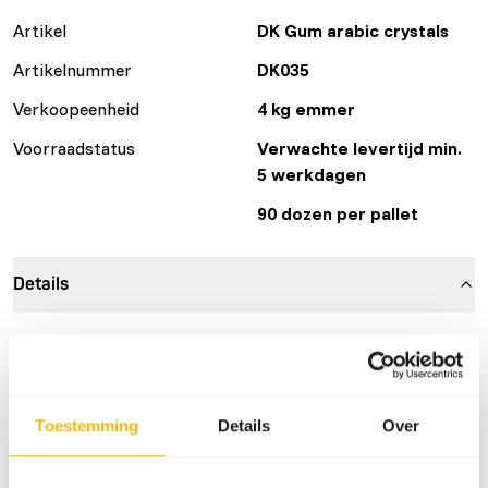
Artikel
DK Gum arabic crystals
Artikelnummer
DK035
Verkoopeenheid
4 kg emmer
Voorraadstatus
Verwachte levertijd min.
5 werkdagen
90 dozen per pallet
Details
Merk
DK Zoological
Voedingsadvies
Toestemming
Details
Over
Arabische gom kan dagelijks gevoerd worden.