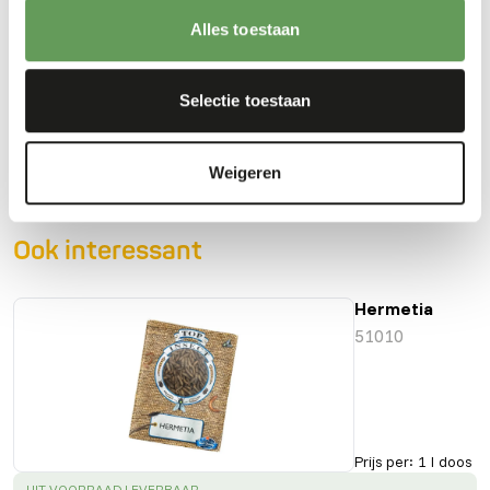
Alles toestaan
Downloads
Selectie toestaan
Productsheet
Weigeren
Ook interessant
Hermetia
51010
Prijs per
:
1 l doos
SUCCESS
:
UIT VOORRAAD LEVERBAAR