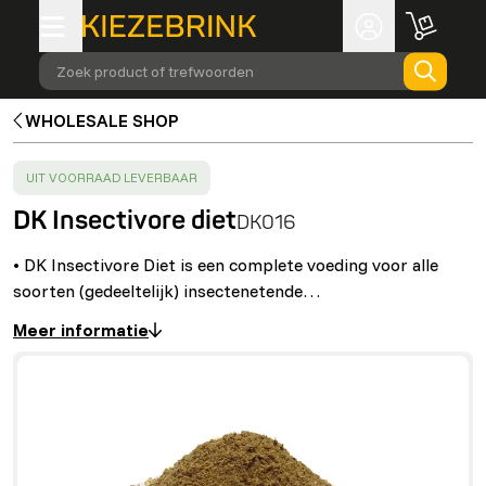
Zoek product of trefwoorden
WHOLESALE SHOP
SUCCESS
:
UIT VOORRAAD LEVERBAAR
DK Insectivore diet
DK016
• DK Insectivore Diet is een complete voeding voor alle
soorten (gedeeltelijk) insectenetende…
Meer informatie