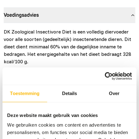
Voedingsadvies
DK Zoological Insectivore Diet is een volledig diervoeder
voor alle soorten (gedeeltelijk) insectenetende dieren. Dit
dieet dient minimaal 60% van de dagelijkse inname te
bedragen. Het energiegehalte van het dieet bedraagt 328
kcal/100 g.
Over dit product
Toestemming
Details
Over
• DK Insectivore Diet is een complete voeding voor alle
soorten (gedeeltelijk) insectenetende dieren, zoals
Deze website maakt gebruik van cookies
reuzenmiereneters, aardvarken, tamandua's, gordeldieren,
We gebruiken cookies om content en advertenties te
egels en andere (gedeeltelijk) insectenetende primaten en
personaliseren, om functies voor social media te bieden
vleermuizen. • Hoog eiwitgehalte van insecten en andere