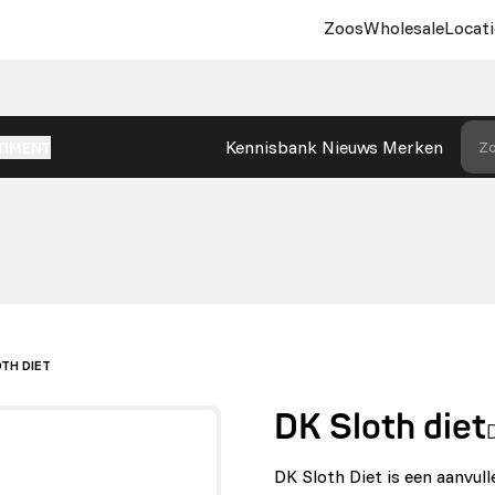
Zoos
Wholesale
Locati
Kennisbank
Nieuws
Merken
Zo
TIMENT
OTH DIET
DK Sloth diet
DK Sloth Diet is een aanvull