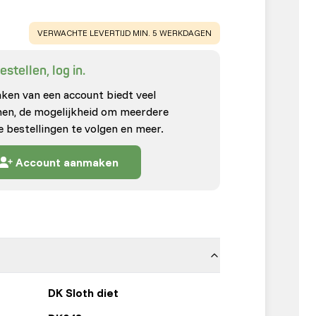
WARNING
:
VERWACHTE LEVERTIJD MIN. 5 WERKDAGEN
stellen, log in.
en van een account biedt veel
enen, de mogelijkheid om meerdere
e bestellingen te volgen en meer.
Account aanmaken
DK Sloth diet