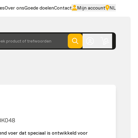
es
Over ons
Goede doelen
Contact
Mijn account
NL
ek product of trefwoorden
DK048
end voer dat speciaal is ontwikkeld voor