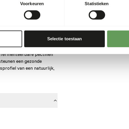
Voorkeuren
Statistieken
eciaal is ontwikkeld voor
hoge vezelniveaus en een
sforverhouding helpt het
Selectie toestaan
sel te verminderen — een
evangenschap. Het dieet
, fermenteerbare pectinen
rsteunen een gezonde
sprofiel van een natuurlijk,