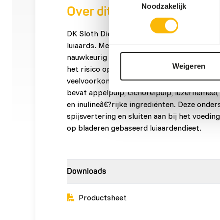
Noodzakelijk
Over dit product
DK Sloth Diet is een aanvullend voer dat sp
luiaards. Met een matig eiwitgehalte, zeer 
nauwkeurig uitgebalanceerde calciumâ€?fo
Weigeren
het risico op mineralisatie van zacht weef
veelvoorkomend probleem bij luiaards in g
bevat appelpulp, cichoreipulp, luzernemeel
en inulineâ€?rijke ingrediënten. Deze onde
spijsvertering en sluiten aan bij het voeding
op bladeren gebaseerd luiaardendieet.
Downloads
Productsheet