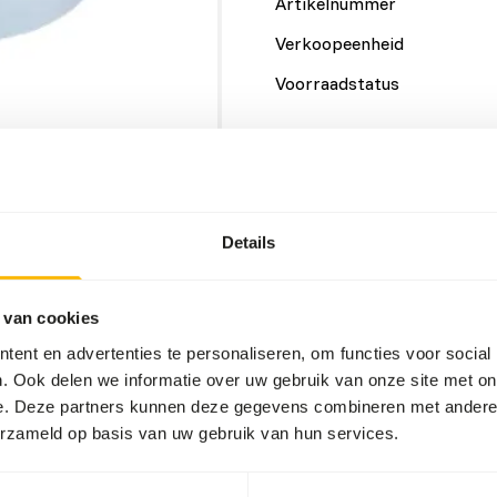
Artikelnummer
Verkoopeenheid
Voorraadstatus
Details
Merk
Details
Voedingsadvies
 van cookies
ent en advertenties te personaliseren, om functies voor social
This powder is mixed 1:1 wi
. Ook delen we informatie over uw gebruik van onze site met on
ideal for forming easyâ€?to
e. Deze partners kunnen deze gegevens combineren met andere i
make up approximately 40% 
erzameld op basis van uw gebruik van hun services.
fresh browse and vegetable