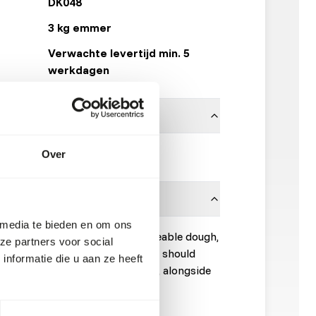
DK048
3 kg emmer
Verwachte levertijd min. 5
werkdagen
DK Zoological
Over
 media te bieden en om ons
th water to create a firm, shapeable dough,
ze partners voor social
â€?hold portions. DK Sloth Diet should
nformatie die u aan ze heeft
of the total dry matter intake, alongside
s.