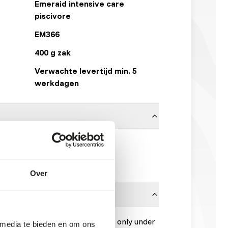
Emeraid intensive care
piscivore
EM366
400 g zak
Verwachte levertijd min. 5
werkdagen
Other Brands
Klik hier
Over
apeutic diet designed to be used only under
 media te bieden en om ons