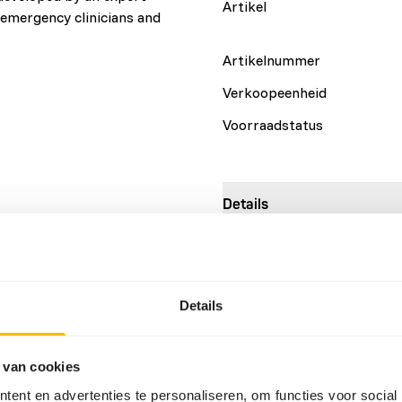
Artikel
, emergency clinicians and
Artikelnummer
Verkoopeenheid
Voorraadstatus
Details
Merk
Meer informatie
Details
Voedingsadvies
 van cookies
EmerAid Piscivore is a ther
ent en advertenties te personaliseren, om functies voor social