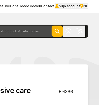
es
Over ons
Goede doelen
Contact
Mijn account
NL
ek product of trefwoorden
sive care
EM366