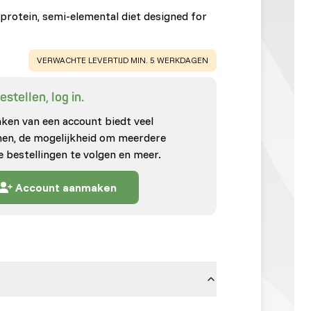
-protein, semi-elemental diet designed for
WARNING
:
VERWACHTE LEVERTIJD MIN. 5 WERKDAGEN
stellen, log in.
en van een account biedt veel
enen, de mogelijkheid om meerdere
e bestellingen te volgen en meer.
Account aanmaken