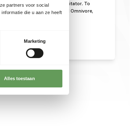
 veterinarian or wildlife rehabilitator. To
ze partners voor social
n and administration of EmerAid Omnivore,
nformatie die u aan ze heeft
t sheet or visit
eraid-piscivore/
.
Marketing
Alles toestaan