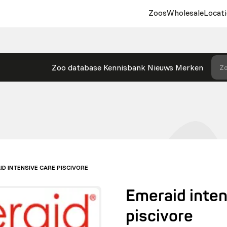
Zoos
Wholesale
Locati
Zoo database
Kennisbank
Nieuws
Merken
Zo
ID INTENSIVE CARE PISCIVORE
Emeraid inten
piscivore