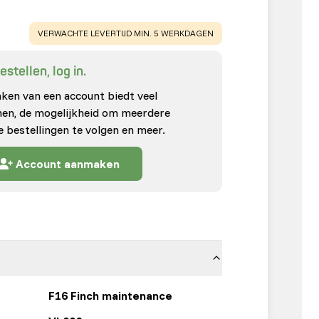
WARNING
:
VERWACHTE LEVERTIJD MIN. 5 WERKDAGEN
stellen, log in.
en van een account biedt veel
enen, de mogelijkheid om meerdere
e bestellingen te volgen en meer.
Account aanmaken
F16 Finch maintenance