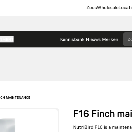
Zoos
Wholesale
Locati
Kennisbank
Nieuws
Merken
Zo
TIMENT
INCH MAINTENANCE
F16 Finch ma
NutriBird F16 is a maintena