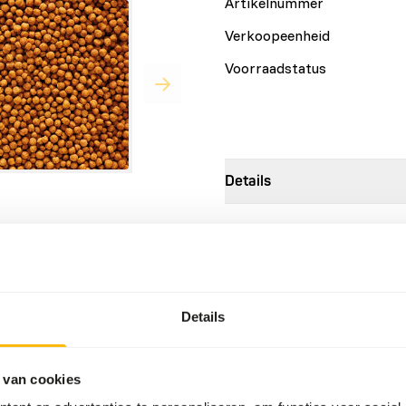
Artikelnummer
Verkoopeenheid
Voorraadstatus
Details
Merk
. fruit doves, trushes and
Meer informatie
ll the nutrients your birds
Details
Voedingsadvies
e eating behaviour.
and protects against
Administer freely, in combin
 van cookies
desired, soak shortly in pur