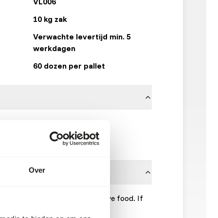
VL006
10 kg zak
Verwachte levertijd min. 5
werkdagen
60 dozen per pallet
Versele Laga
Klik hier
Over
ation with fresh fruit and/or live food. If
e water.