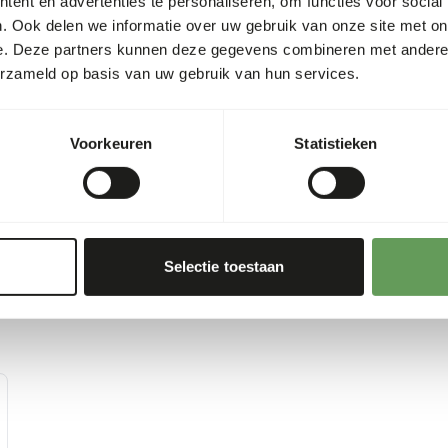
ent en advertenties te personaliseren, om functies voor social
rring problem with
. Ook delen we informatie over uw gebruik van onze site met on
s why NutriBird F16 has
e. Deze partners kunnen deze gegevens combineren met andere i
erzameld op basis van uw gebruik van hun services.
orldwide by ornithological
Voorkeuren
Statistieken
Selectie toestaan