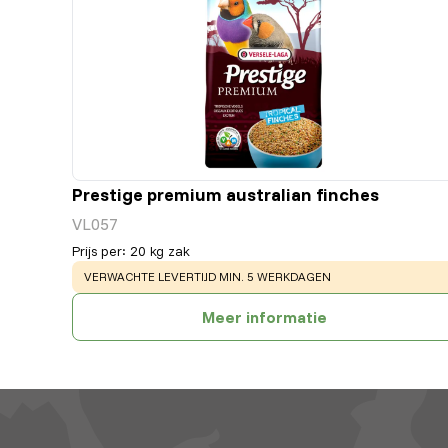
Prestige premium australian finches
VL057
Prijs per
:
20 kg zak
WARNING
:
VERWACHTE LEVERTIJD MIN. 5 WERKDAGEN
Meer informatie