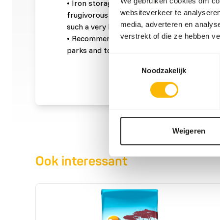
We gebruiken cookies om cont
• Iron storage disease is a frequently occu
websiteverkeer te analyseren
frugivorous and insectivorous birds; that i
media, adverteren en analys
such a very low iron content (max 85 ppm).
verstrekt of die ze hebben v
• Recommended by veterinarians and used w
parks and top breeders.
Toestemmingsselectie
Noodzakelijk
Weigeren
Ook interessant