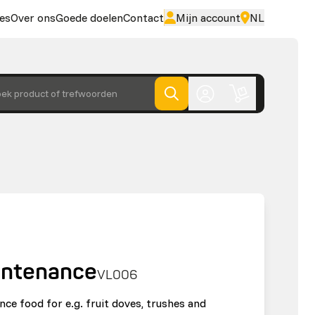
es
Over ons
Goede doelen
Contact
Mijn account
NL
ek product of trefwoorden
intenance
VL006
nce food for e.g. fruit doves, trushes and