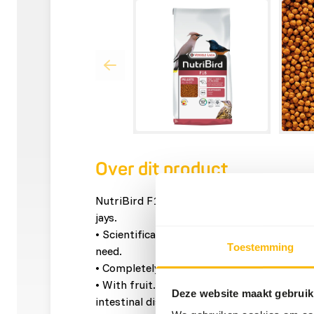
Over dit product
NutriBird F16 is a maintenance food for e.g
jays.
• Scientifically approved composition with a
Toestemming
need.
• Completely consumable, prevents selectiv
• With fruit. Supports the intestinal flora 
Deze website maakt gebruik
intestinal disorders.