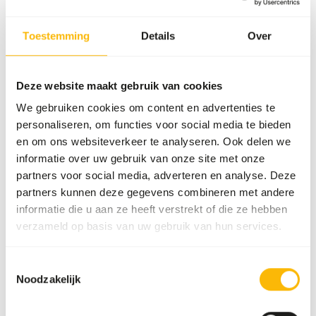
Artikel
Fazantengraan (met
erwten)
Toestemming
Details
Over
Artikelnummer
GA886
Deze website maakt gebruik van cookies
Verkoopeenheid
20 kg zak
We gebruiken cookies om content en advertenties te
Voorraadstatus
Verwachte levertijd min.
personaliseren, om functies voor social media te bieden
5 werkdagen
en om ons websiteverkeer te analyseren. Ook delen we
50 dozen per pallet
informatie over uw gebruik van onze site met onze
partners voor social media, adverteren en analyse. Deze
partners kunnen deze gegevens combineren met andere
Details
informatie die u aan ze heeft verstrekt of die ze hebben
verzameld op basis van uw gebruik van hun services.
Merk
Garvo
Toestemmingsselectie
Noodzakelijk
Voedingsadvies