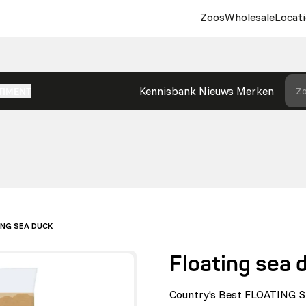
Zoos
Wholesale
Locati
Kennisbank
Nieuws
Merken
Zo
TIMENT
ING SEA DUCK
Floating sea 
Country's Best FLOATING SE