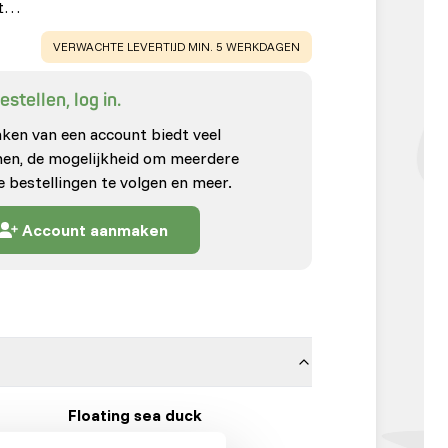
alt…
WARNING
:
VERWACHTE LEVERTIJD MIN. 5 WERKDAGEN
stellen, log in.
en van een account biedt veel
enen, de mogelijkheid om meerdere
e bestellingen te volgen en meer.
Account aanmaken
Floating sea duck