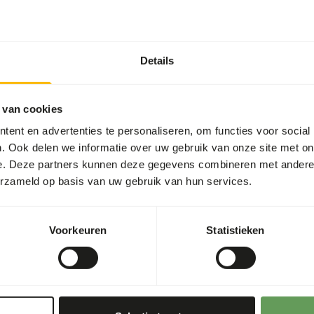
Artikelnummer
Verkoopeenheid
Voorraadstatus
Details
 van cookies
ent en advertenties te personaliseren, om functies voor social
Details
. Ook delen we informatie over uw gebruik van onze site met on
e. Deze partners kunnen deze gegevens combineren met andere i
Merk
erzameld op basis van uw gebruik van hun services.
m floating pellet for
Meer informatie
ater, from the age of 4
Voorkeuren
Statistieken
Voedingsadvies
d all other nutrients to
, shrimp and plankton.
• Period: From the age of 4
algae and sea salt.
• Provide freely on the wate