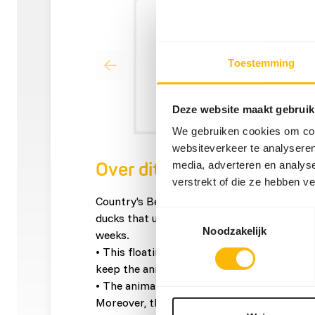
Toestemming
Deze website maakt gebruik
We gebruiken cookies om cont
websiteverkeer te analyseren
media, adverteren en analys
Over dit product
verstrekt of die ze hebben v
Country's Best FLOATING SEA DUCK is a 4 m
Toestemmingsselectie
ducks that usually live in salt or brackish w
Noodzakelijk
weeks.
• This floating feed contains 35% protein an
keep the animals in optimum condition.
• The animal protein comes from fish meal
Moreover, the feed also contains spirulina, 