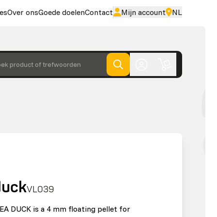
es
Over ons
Goede doelen
Contact
Mijn account
NL
ek product of trefwoorden
duck
VL039
A DUCK is a 4 mm floating pellet for