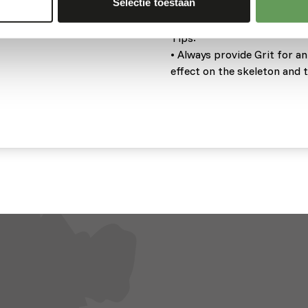
Selectie toestaan
ity, so that the animals
consumed within 5 minutes
Tips:
• Always provide Grit for an
effect on the skeleton and 