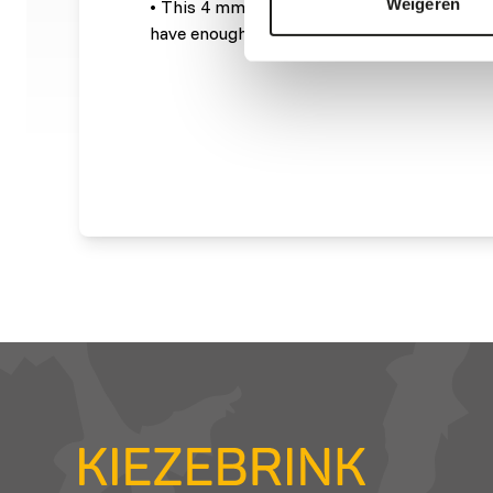
Weigeren
• This 4 mm pellet has a high floating capac
have enough time to take in the feed.