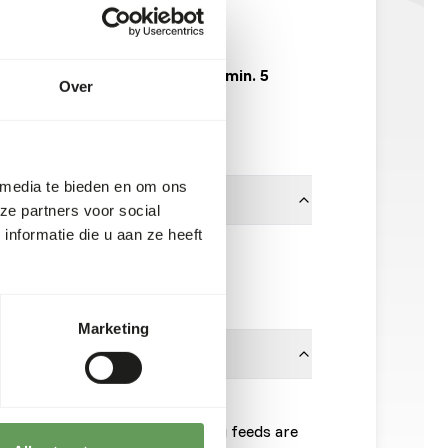
VL039
15 kg zak
Verwachte levertijd min. 5
Over
werkdagen
40 dozen per pallet
 media te bieden en om ons
ze partners voor social
nformatie die u aan ze heeft
Versele Laga
Klik hier
Marketing
 weeks.
r. Pay attention that all floating feeds are