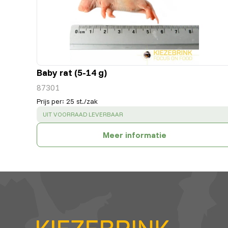
Baby rat (5-14 g)
87301
Prijs per
:
25 st./zak
SUCCESS
:
UIT VOORRAAD LEVERBAAR
Meer informatie