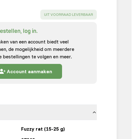
SUCCESS
:
UIT VOORRAAD LEVERBAAR
stellen, log in.
en van een account biedt veel
enen, de mogelijkheid om meerdere
e bestellingen te volgen en meer.
Account aanmaken
Fuzzy rat (15-25 g)