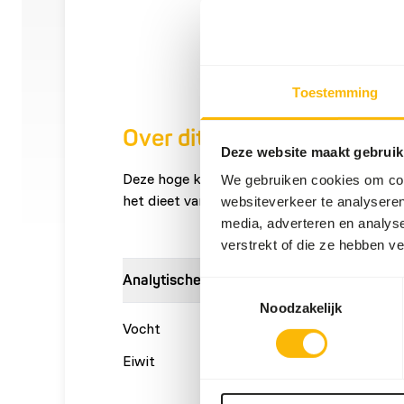
Toestemming
Over dit product
Deze website maakt gebruik
Deze hoge kwaliteit ratten kunnen onder a
We gebruiken cookies om cont
het dieet van roofvogels, reptielen en ande
websiteverkeer te analyseren
media, adverteren en analys
verstrekt of die ze hebben v
Analytische bestanddelen
Toestemmingsselectie
Noodzakelijk
Vocht
61,4%
Ruwe a
Eiwit
29,4%
Vetgeha