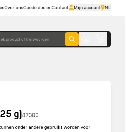
es
Over ons
Goede doelen
Contact
Mijn account
NL
ek product of trefwoorden
-25 g)
87303
 kunnen onder andere gebruikt worden voor