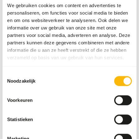
We gebruiken cookies om content en advertenties te
personaliseren, om functies voor social media te bieden
en om ons websiteverkeer te analyseren. Ook delen we
Over dit product
informatie over uw gebruik van onze site met onze
partners voor social media, adverteren en analyse. Deze
NutriBird G14 Original is a maintenance food for big
partners kunnen deze gegevens combineren met andere
parakeets - monocolor.
informatie die u aan ze heeft verstrekt of die ze hebben
• Scientifically approved composition with all the
verzameld op basis van uw gebruik van hun services.
nutrients your birds need.
• Completely consumable, prevents selective eating
Toestemmingsselectie
behaviour.
Noodzakelijk
• Based on selected grains, fruit and peanuts.
• Supports the intestinal flora and protects against
intestinal disorders.
Voorkeuren
• Recommended by veterinarians and used worldwide by
ornithological parks and top breeders.
Statistieken
Marketing