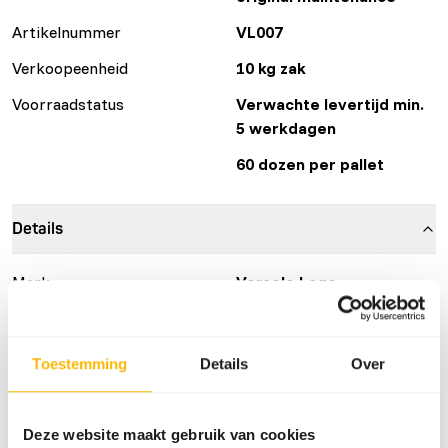
Artikelnummer
VL007
Verkoopeenheid
10 kg zak
Voorraadstatus
Verwachte levertijd min.
5 werkdagen
60 dozen per pallet
Details
Merk
Versele Laga
Meer informatie
Klik hier
Toestemming
Details
Over
Voedingsadvies
Provide freely.
Deze website maakt gebruik van cookies