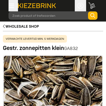
Zoek product of trefwoorden
WHOLESALE SHOP
WARNING
:
VERWACHTE LEVERTIJD MIN. 5 WERKDAGEN
Gestr. zonnepitten klein
GA832