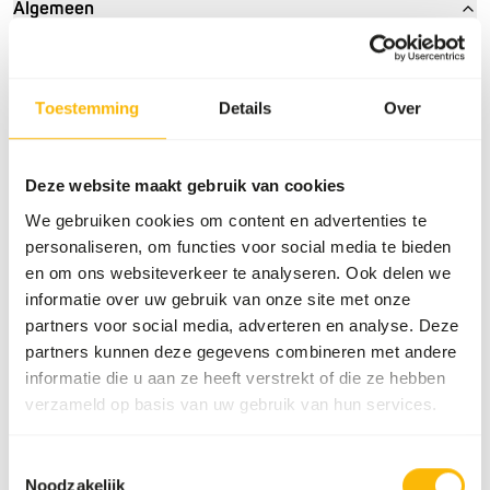
Algemeen
Artikel
Groentenburger
Artikelnummer
B6383
Toestemming
Details
Over
Verkoopeenheid
7 x 1 kg zak
Voorraadstatus
Uit voorraad leverbaar
Deze website maakt gebruik van cookies
We gebruiken cookies om content en advertenties te
personaliseren, om functies voor social media te bieden
Details
en om ons websiteverkeer te analyseren. Ook delen we
informatie over uw gebruik van onze site met onze
Samenstelling
spinazie, sperziebonen,
partners voor social media, adverteren en analyse. Deze
wortel.
partners kunnen deze gegevens combineren met andere
informatie die u aan ze heeft verstrekt of die ze hebben
Merk
Animalfoods
verzameld op basis van uw gebruik van hun services.
Voedingsadvies
Toestemmingsselectie
Noodzakelijk