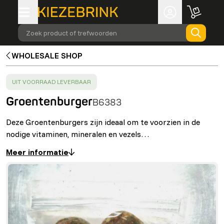
Zoek product of trefwoorden
WHOLESALE SHOP
SUCCESS
:
UIT VOORRAAD LEVERBAAR
Groentenburger
B6383
Deze Groentenburgers zijn ideaal om te voorzien in de
nodige vitaminen, mineralen en vezels…
Meer informatie